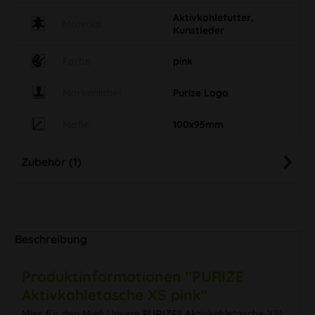
Aktivkohlefutter,
Material
Kunstleder
Farbe
pink
Markenlabel
Purize Logo
Maße
100x95mm
Zubehör (1)
Beschreibung
Produktinformationen "PURIZE
Aktivkohletasche XS pink"
Mies für den Mief: Unsere
PURIZE®
Aktivkohletasche-XS!