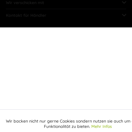
Wir verschicken mit
Kontakt für Händler
Wir backen nicht nur gerne Cookies sondern nutzen sie auch um 
Aktiv
Funktionale
Funktionalität zu bieten.
Mehr Infos