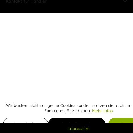
Kontakt für Händler
Wir backen nicht nur gerne Cookies sondern nutzen sie auch um 
Aktiv
Funktionale
Funktionalität zu bieten.
Mehr Infos
Inaktiv
In den Warenkorb
Marketing
Individuelle
Individuelle Cookies
Alle C
Impressum