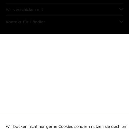
Wir verschicken mit
Kontakt für Händler
Wir backen nicht nur gerne Cookies sondern nutzen sie auch um 
Aktiv
Funktionale