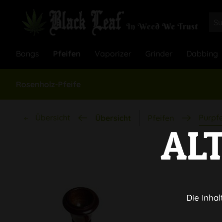
Bongs
Pfeifen
Vaporizer
Grinder
Dabbing
Rosenholz-Pfeife
Übersicht
Purpfe
Übersicht
Pfeifen
AL
Die Inhal