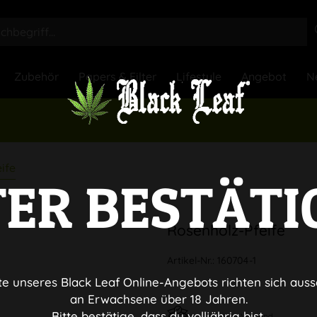
Zubehör
Papers & Filter
Lifestyle
Angebot
N
ife
TER BESTÄTI
Rosenholz-Pfeife
Artikel-Nr.:
160704-1
te unseres Black Leaf Online-Angebots richten sich auss
an Erwachsene über 18 Jahren.
Bitte bestätige, dass du volljährig bist.
Diskreter Versand