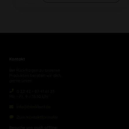
Kontakt
Bei Rückfragen zu unseren
Produkten beraten wir dich
gerne unter:
0 22 42 - 87 41 61 23
Mo – Fr, 9 – 15:30 Uhr
info@blackleaf.de
Zum Kontaktformular
Besuche uns auch offline: