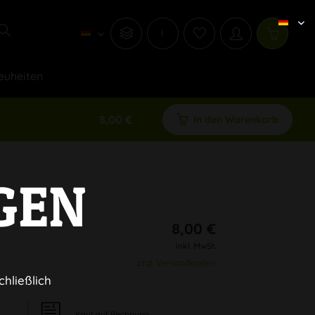
i
euheiten
8,00 €
In den Warenkorb
GEN
8,00 €
inkl. MwSt.
zzgl. Versandkosten
chließlich
Kauf auf Rechnung