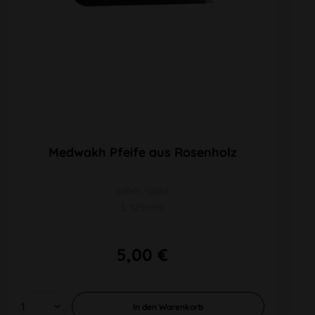
Medwakh Pfeife aus Rosenholz
silber/gold
L 125mm
5,00 €
In den
Warenkorb