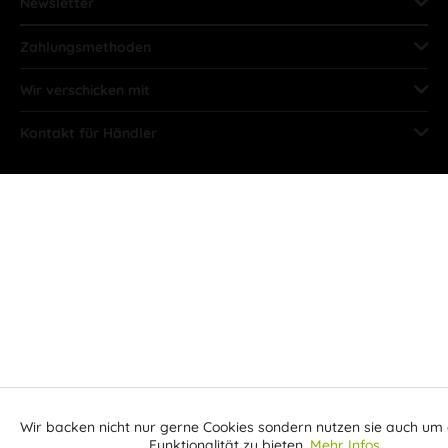
Newsletter
Zahlungsmethoden
Wir verschicken mit
Kontakt für Händler
Wir backen nicht nur gerne Cookies sondern nutzen sie auch um 
Aktiv
Funktionale
Funktionalität zu bieten.
Mehr Infos