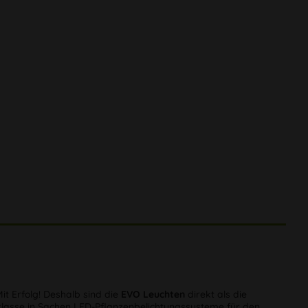
 Erfolg! Deshalb sind die
EVO Leuchten
direkt als die
klasse in Sachen LED-Pflanzenbelichtungssysteme für den