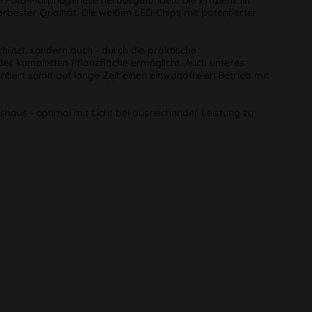
e Foto-Morphogenese herausgefunden. Die Effizienz ist
rbester Qualität. Die weißen LED-Chips mit patentierter
hützt, sondern auch - durch die praktische
er kompletten Pflanzfläche ermöglicht. Auch unteres
tiert somit auf lange Zeit einen einwandfreien Betrieb mit
haus - optimal mit Licht bei ausreichender Leistung zu