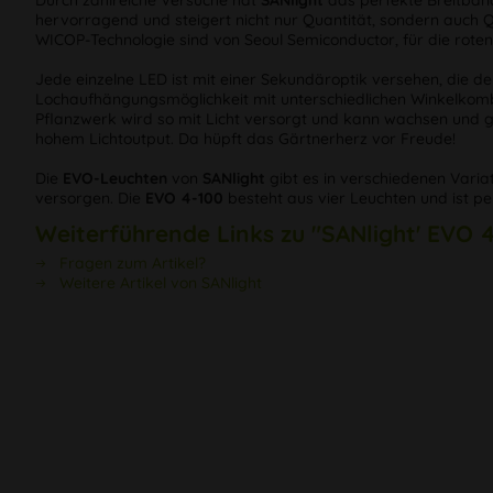
Durch zahlreiche Versuche hat
SANlight
das perfekte Breitband
hervorragend und steigert nicht nur Quantität, sondern auch Q
WICOP-Technologie sind von Seoul Semiconductor, für die rot
Jede einzelne LED ist mit einer Sekundäroptik versehen, die d
Lochaufhängungsmöglichkeit mit unterschiedlichen Winkelkombi
Pflanzwerk wird so mit Licht versorgt und kann wachsen und ged
hohem Lichtoutput. Da hüpft das Gärtnerherz vor Freude!
Die
EVO-Leuchten
von
SANlight
gibt es in verschiedenen Varia
versorgen. Die
EVO 4-100
besteht aus vier Leuchten und ist per
Weiterführende Links zu "SANlight' EVO 
Fragen zum Artikel?
Weitere Artikel von SANlight