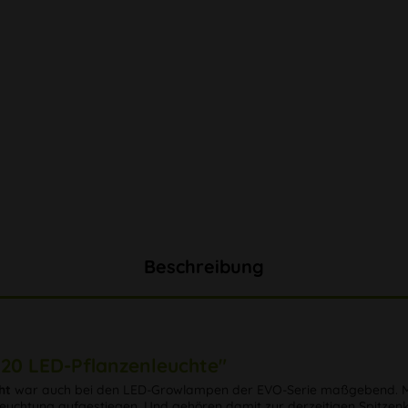
Beschreibung
120 LED-Pflanzenleuchte"
ht
war auch bei den LED-Growlampen der EVO-Serie maßgebend. Mit
euchtung aufgestiegen. Und gehören damit zur derzeitigen Spitzen