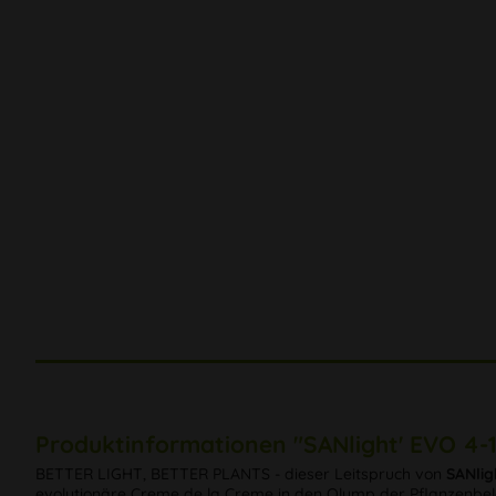
Produktinformationen "SANlight' EVO 4-
BETTER LIGHT, BETTER PLANTS - dieser Leitspruch von
SANlig
evolutionäre Creme de la Creme in den Olymp der Pflanzenbel