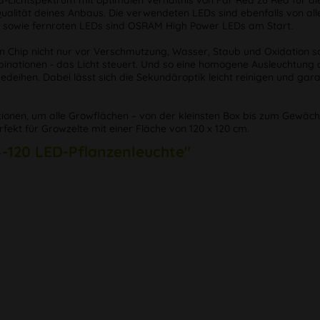
-Lichtspektrum mit optimalen Verhältnis von Far Red zu Red für di
ualität deines Anbaus. Die verwendeten LEDs sind ebenfalls von alle
en sowie fernroten LEDs sind OSRAM High Power LEDs am Start.
en Chip nicht nur vor Verschmutzung, Wasser, Staub und Oxidation sc
nationen - das Licht steuert. Und so eine homogene Ausleuchtung d
eihen. Dabei lässt sich die Sekundäroptik leicht reinigen und garan
tionen, um alle Growflächen – von der kleinsten Box bis zum Gewächs
fekt für Growzelte mit einer Fläche von 120 x 120 cm.
4-120 LED-Pflanzenleuchte"