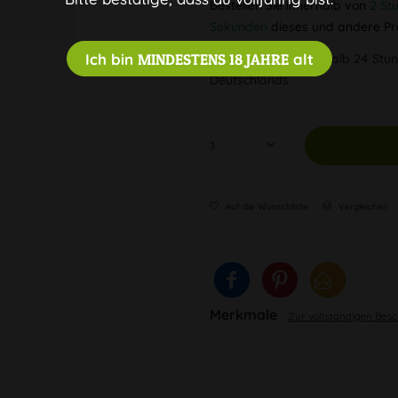
Bestellen Sie innerhalb von
2 St
Sekunden
dieses und andere Pr
Ich bin
MINDESTENS 18 JAHRE
alt
Versandfertig innerhalb 24 Stun
Deutschlands
Auf die Wunschliste
Vergleichen
Merkmale
Zur vollständigen Bes