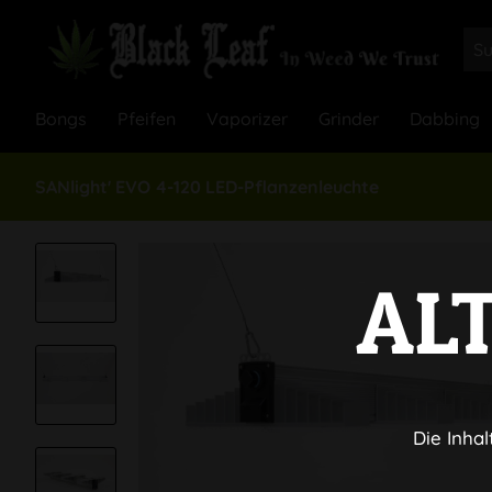
Bongs
Pfeifen
Vaporizer
Grinder
Dabbing
SANlight' EVO 4-120 LED-Pflanzenleuchte
AL
Die Inhal