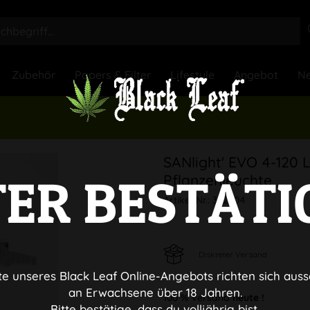
Zubehör
Papers & Filter
Lifestyle
Angebot
Ne
SANlight' EVO 4-120 
TER BESTÄTI
Pflanzenleuchte
Artikel-Nr.:
322904
Diskreter Versand
te unseres Black Leaf Online-Angebots richten sich auss
an Erwachsene über 18 Jahren.
100 % Versand
heute !
Bitte bestätige, dass du volljährig bist.