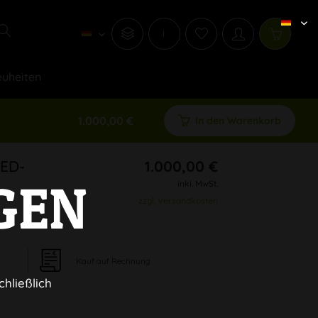
i
uheiten
1.000,00 €
In den Warenkorb
LED-
1.000,00 €
GEN
inkl. MwSt.
zzgl. Versandkosten
Kauf auf Rechnung
chließlich