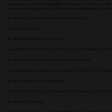
Indooranbau. Denn die
SANlight
EVO-Leuchten sind bis ins Deta
aufeinander abgestimmt, bieten maximale Flexibilität und ermö
✔️ höchste Systemeffizienz für optimalen Ertrag
✔️ passive Kühlung
✔️ alle Elemente IP65 wasserdicht
✔️ evolutionäre Sekundäroptik für Schutz & Lichtlenkung mit ‘ea
✔️ homogene Lichtverteilung erreicht alle Pflanzen
✔️ breitbandiges Lichtspektrum erlaubt Intensitäten bis 1300µ
✔️ nachhaltige, lange Lebensdauer
✔️ mit Dim-Funktion zum Stromsparen - Steuerung auch via Bl
✔️ Made in Österreich