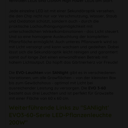
fernroten LEDs sind OSRAM High Power LEDs am Start.
Jede einzelne LED ist mit einer Sekundäroptik versehen,
die den Chip nicht nur vor Verschmutzung, Wasser, Staub
und Oxidation schützt, sondern auch - durch die
praktische Lochaufhängungsmöglichkeit mit
unterschiedlichen Winkelkombinationen - das Licht steuert.
Und so eine homogene Ausleuchtung der kompletten
Pflanzfläche ermöglicht. Auch unteres Pflanzwerk wird so
mit Licht versorgt und kann wachsen und gedeihen. Dabei
lässt sich die Sekundäroptik leicht reinigen und garantiert
somit auf lange Zeit einen einwandfreien Betrieb mit
hohem Lichtoutput. Da hüpft das Gärtnerherz vor Freude!
Die
EVO-Leuchten
von
SANlight
gibt es in verschiedenen
Variationen, um alle Growflächen – von der kleinsten Box
bis zum Gewächshaus - optimal mit Licht bei
ausreichender Leistung zu versorgen. Die
EVO 3-60
besteht aus drei Leuchten und ist perfekt für Growzelte
mit einer Fläche von 60 x 60 cm.
Weiterführende Links zu "SANlight'
EVO3-60-Serie LED-Pflanzenleuchte
200W"