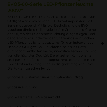
EVO3-60-Serie LED-Pflanzenleuchte
200W"
BETTER LIGHT, BETTER PLANTS - dieser Leitspruch von
SANlight
war auch bei den LED-Growlampen der EVO-
Serie maßgebend. Mit Erfolg! Deshalb sind die
EVO
Leuchten
direkt als die evolutionäre Creme de la Creme in
den Olymp der Pflanzenbeleuchtung aufgestiegen. Und
gehören damit zur derzeitigen Spitzenklasse in Sachen
LED-Pflanzenbelichtungssysteme für den Indooranbau.
Denn die
SANlight
EVO-Leuchten sind bis ins Detail
durchdacht, enthalten beste, innovative Technik und sind
von allerhöchster Qualität. Die einzelnen Komponenten
sind perfekt aufeinander abgestimmt, bieten maximale
Flexibilität und ermöglichen so die größtmögliche Ernte.
Die Fakten sprechen für sich:
✔️ höchste Systemeffizienz für optimalen Ertrag
✔️ passive Kühlung
✔️ alle Elemente IP65 wasserdicht