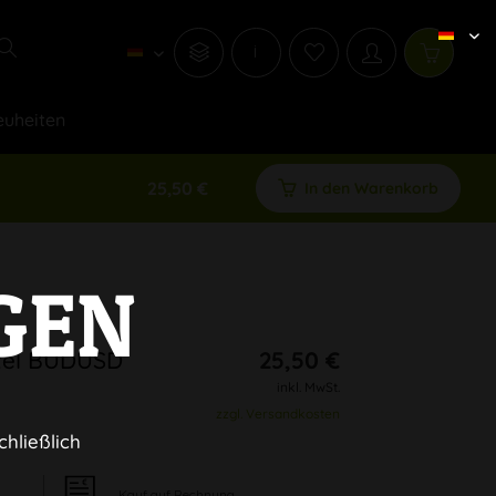
i
uheiten
25,50 €
In den Warenkorb
GEN
utel BUDUSD
25,50 €
inkl. MwSt.
zzgl. Versandkosten
chließlich
Kauf auf Rechnung