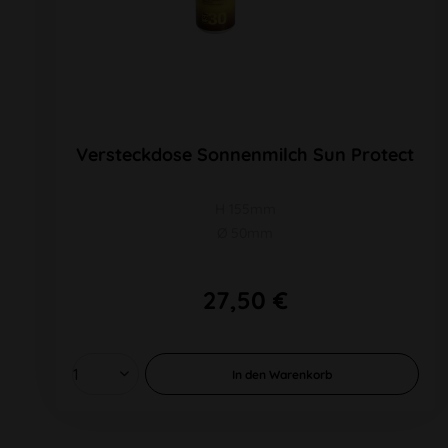
Versteckdose Sonnenmilch Sun Protect
H 155mm
Ø 50mm
27,50 €
In den
Warenkorb