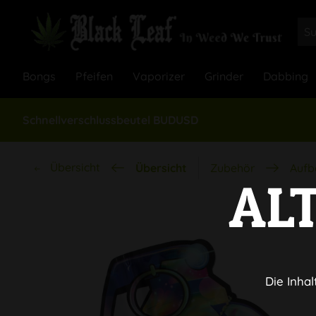
Bongs
Pfeifen
Vaporizer
Grinder
Dabbing
Schnellverschlussbeutel BUDUSD
Übersicht
Übersicht
Zubehör
Aufb
AL
Die Inhal