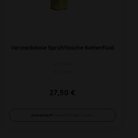
Versteckdose Sprühflasche Kettenfluid
H 215mm
Ø 65mm
27,50 €
Ausverkauft
benachrichtigen lassen