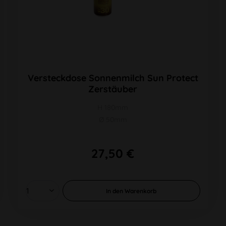
Versteckdose Sonnenmilch Sun Protect
Zerstäuber
H 180mm
Ø 50mm
27,50 €
In den
Warenkorb