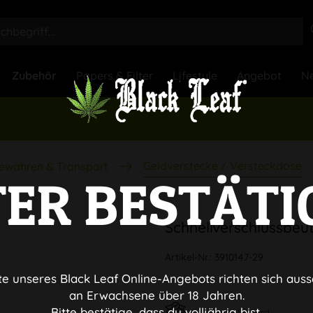
Zubehör
Papers & Filter
Lifestyle
Angebot
Ne
Geldverstecke / Versteckdose
ewahren & Transport
TER BESTÄTI
Schnellverschlussbe
Artikel-Nr.:
3910147-29
te unseres Black Leaf Online-Angebots richten sich auss
an Erwachsene über 18 Jahren.
Bitte bestätige, dass du volljährig bist.
Diskreter Versand