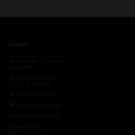
Kontakt
Bei Rückfragen zu unseren
Produkten beraten wir dich
gerne unter:
0 22 42 - 87 41 61 23
Mo – Fr, 9 – 15:30 Uhr
info@blackleaf.de
Zum Kontaktformular
Besuche uns auch offline:
Bonner Str. 11a
D-53773 Hennef