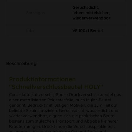
Geruchsdicht,
Sonstiges
lebensmittelsicher,
wiederverwendbar
Info
VE 100x1 Beutel
Beschreibung
Produktinformationen
"Schnellverschlussbeutel HOLY"
Coole, luftdicht verschließbare Druckverschlussbeutel aus
einer metallisierten Polyesterfolie, auch Mylar-Beutel
genannt. Bedruckt mit lustigen Motiven, die zum Teil auf
beliebte Strains abzielen. Geruchsdicht, wasserdicht und
wiederverwendbar, eignen sich die praktischen Beutel
bestens zum stylischen Transport und Abgabe kleinerer
Kräutermengen. Drückt man die Verschlussprofile fest
zusammen, bleibt der Inhalt an Ort und Stelle und