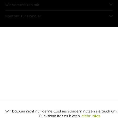
Wir verschicken mit
Kontakt für Händler
Wir backen nicht nur gerne Cookies sondern nutzen sie auch um 
Aktiv
Funktionale
Funktionalität zu bieten.
Mehr Infos