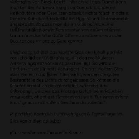
Violettglas von
Black Leaf®
- hier ohne Logo. Damit kann
man bei der Aufbewahrung von Cannabis, anderen
Heilkräutern oder Gewürzen absolut nichts falsch machen.
Denn im Kunststoffdeckel ist ein Hygro- und Thermometer
angebracht, so dass man die im Glas herrschende
Luftfeuchtigkeit sowie Temperatur von außen ablesen
kann, ohne das Glas dafür öffnen zu müssen - was der
Qualität des Inhalts zu Gute kommt!
Gleichzeitig schützt das violette Glas den Inhalt perfekt
vor schädlicher UV-Strahlung, die den molekularen
Zersetzungsprozess sonst beschleunigt. So wird die
Haltbarkeit des Inhalts verlängert. Da das violette Glas
aber wie ein natürlicher Filter wirkt, werden die guten
Bestandteile des Lichts durchgelassen. So können die
Kräuter ordentlich durchtrocknen, während das
Chlorophyll, welches das kratzige Gefühl beim Rauchen
verursacht, abgebaut (fermentiert) wird. Für einen milden
Rauchgenuss mit vollem Geschmackspotential!
✔️ perfekte Kontrolle: Luftfeuchtigkeit & Temperatur im
Glas von außen ablesbar
✔️ nie wieder verschimmelte Kräuter