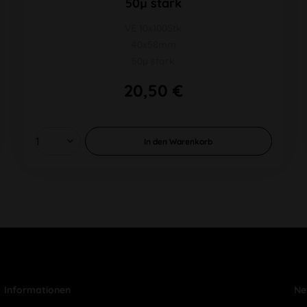
50µ stark
VE 10x100Stk
40x58mm
50µ stark
20,50 €
In den
Warenkorb
Informationen
Ne