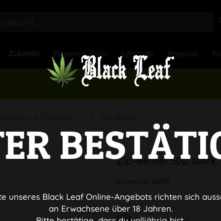
Zubehör
Papers & Filter
Lifestyle
Angebot
Ne
Zip Beutel
ewahren & Transport
TER BESTÄTI
Zip-Beutel 50µ stark,
Artikel-Nr.:
SA531
te unseres Black Leaf Online-Angebots richten sich auss
an Erwachsene über 18 Jahren.
Bitte bestätige, dass du volljährig bist.
Diskreter Versand