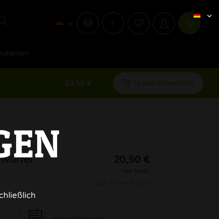
i
uheiten
20,50 €
In den Warenkorb
GEN
 Würfel
20,50 €
inkl. MwSt.
zzgl. Versandkosten
chließlich
Kauf auf Rechnung