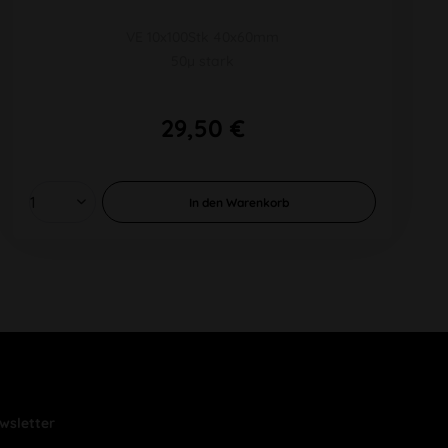
VE 10x100Stk 40x60mm
50µ stark
29,50 €
In den
Warenkorb
wsletter