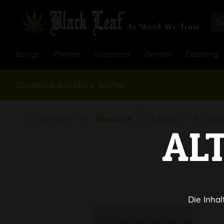
Bongs
Pfeifen
Vaporizer
Grinder
Dabbing
Zip-Beutel 50µ stark, Würfel
Übersicht
Übersicht
Zubehör
Aufb
AL
Die Inhal