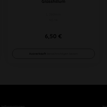
Glasshillum
L 260mm
NS 14
6,50 €
Ausverkauft
benachrichtigen lassen
Informationen
Ne