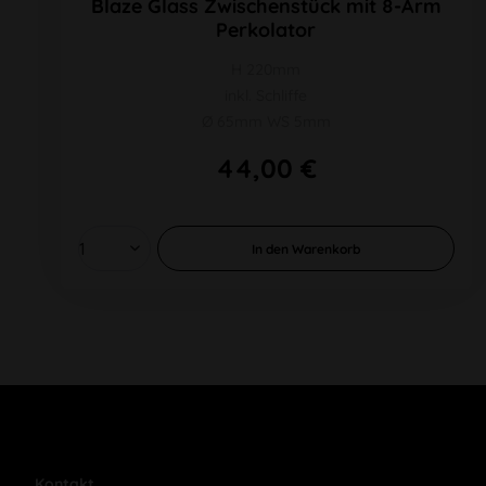
Blaze Glass Zwischenstück mit 8-Arm
Perkolator
H 220mm
inkl. Schliffe
Ø 65mm WS 5mm
44,00 €
In den
Warenkorb
Kontakt