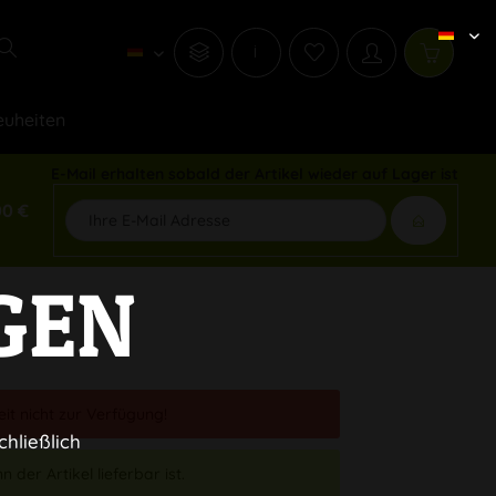
i
uheiten
E-Mail erhalten sobald der Artikel wieder auf Lager ist
00 €
GEN
eit nicht zur Verfügung!
chließlich
 der Artikel lieferbar ist.