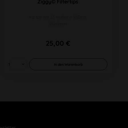
Ziggy© Filtertips
Karton mit 23 Heften á 96Blatt
55x19mm
25,00 €
In den
Warenkorb
wsletter