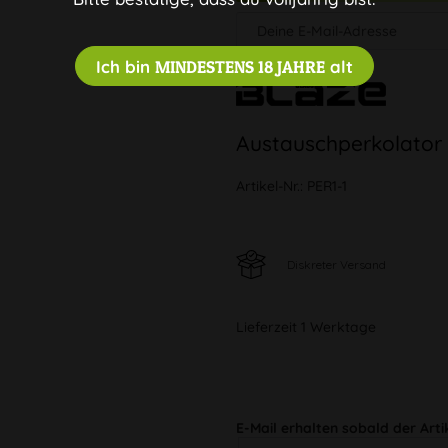
Ich bin
MINDESTENS 18 JAHRE
alt
Austauschperkolator
Artikel-Nr.:
PER1-1
Diskreter Versand
Lieferzeit 1 Werktage
E-Mail erhalten sobald der Arti