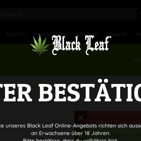
Zubehör
Papers & Filter
Lifestyle
Angebot
Ne
15,
TER BESTÄTI
Bong Chillum
ubehör
Dieser Artikel steht derz
te unseres Black Leaf Online-Angebots richten sich auss
an Erwachsene über 18 Jahren.
Benachrichtigt mich, wenn
Bitte bestätige, dass du volljährig bist.