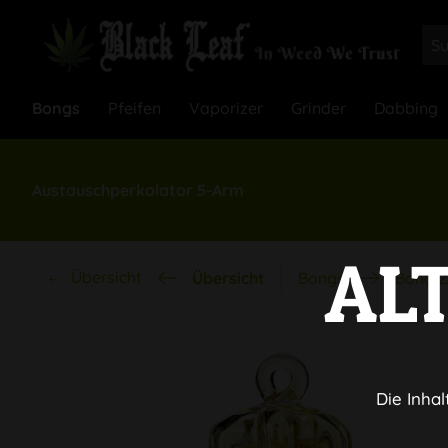
Bongs
Pfeifen
Vaporizer
Grinder
Dabbing
Austauschperkolator 5-Arm
AL
Übersicht
Übersicht
Bongs
Bong Z
Die Inhal