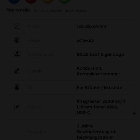
Merkmale
Zur vollständigen Beschreibung
Maße
125x35x24mm
Farbe
schwarz
Markenlabel
Black Leaf Cigar Logo
Konduktion,
System
Keramikheizkammer
Öl
Für Kräuter/Extrakte
Integrierter 2600mA/h
Stärke
Lithium-Ionen Akku,
USB-C
2 Jahre
Garantie
Gewährleistung ab
Rechnungsdatum