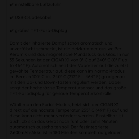
✔️ einstellbare Luftzufuhr
✔️ USB-C-Ladekabel
✔️ großes TFT-Farb-Display
Damit der inhalierte Dampf schön aromatisch und
unverfälscht schmeckt, ist die Heizkammer aus weißer
Keramik und das magnetische Mundstück aus Glas. In nur
35 Sekunden ist der CIGAR X1 von 0° C auf 240° C (0° F up
to 464° F). Automatisch heizt der Vaporizer auf die zuletzt
gewählte Temperatur auf, diese kann im Normal-Modus
im Bereich 100° C bis 240° C (212° F – 464° F) gradgenau
mit den Up- und Down-Tasten reguliert werden. Dabei
sorgt der hochpräzise Temperatursensor und das große
TFT-Farbdisplay für genaue Temperaturkontrolle.
Wählt man den Furios-Modus, heizt sich der CIGAR X1
direkt auf die höchste Temperatur 255° C (491° F) auf und
diese kann nicht mehr verändert werden. Einstellbar ist
auch, ob sich das Gerät nach fünf oder zehn Minuten
automatisch ausschalten soll. Der festintegrierte
2.600mAh-Akku ist in 180 Minuten komplett aufgeladen.