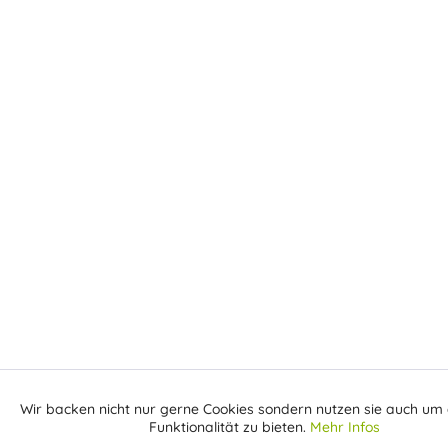
Wir backen nicht nur gerne Cookies sondern nutzen sie auch um 
Aktiv
Funktionale
Funktionalität zu bieten.
Mehr Infos
E-Mail erhalten sobald der Artikel wieder auf Lager ist