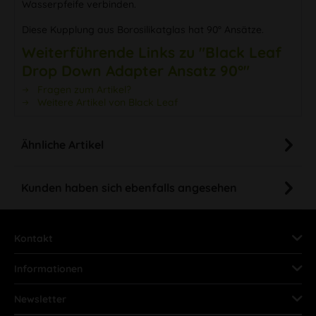
Wasserpfeife verbinden.
Diese Kupplung aus Borosilikatglas hat 90° Ansätze.
Weiterführende Links zu "Black Leaf
Drop Down Adapter Ansatz 90°"
Fragen zum Artikel?
Weitere Artikel von Black Leaf
Ähnliche Artikel
Kunden haben sich ebenfalls angesehen
Kontakt
Informationen
Newsletter