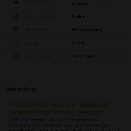
Markenlabel
graviert
Eigenschaft MO
Punkte
Normschliff
NS 14 (14,5mm)
Länge
52mm
Durchmesser
17mm innen
Beschreibung
Produktinformationen "Black Leaf
Glaskunstkopf Punkte hellgrün"
Auffallend schönes, kunstvoll handgefertigtes
Kräuterköpfchen von 'Black Leaf' aus mehrfarbigem
Borosilikatglas und außergewöhnlichen schwarzen Schliff.