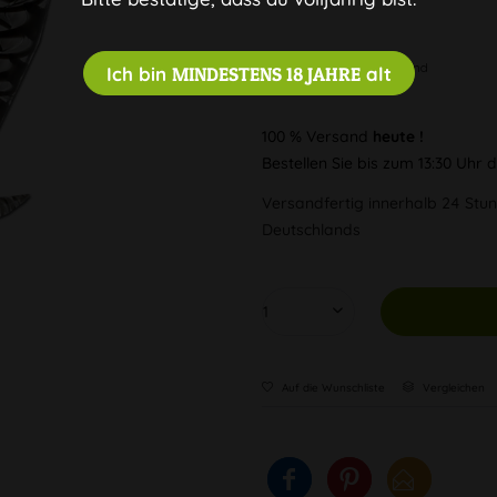
Diskreter Versand
Ich bin
MINDESTENS 18 JAHRE
alt
100 % Versand
heute !
Bestellen Sie bis zum 13:30 Uhr
Versandfertig innerhalb 24 Stun
Deutschlands
Auf die Wunschliste
Vergleichen