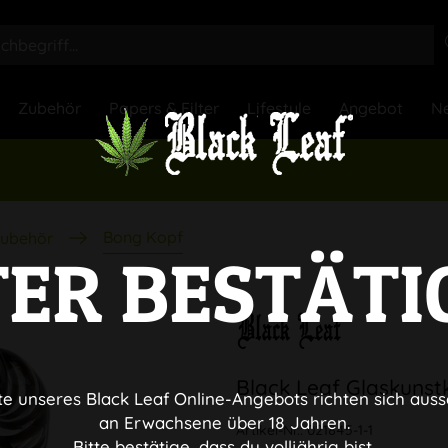
Zubehör
Papers & Filter
Lifestyle
Angebot
Ne
Bong Kopf
ubehör
TER BESTÄTI
Black Leaf Glaskunst
te unseres Black Leaf Online-Angebots richten sich auss
an Erwachsene über 18 Jahren.
Artikel-Nr.:
021845-1-1
Bitte bestätige, dass du volljährig bist.