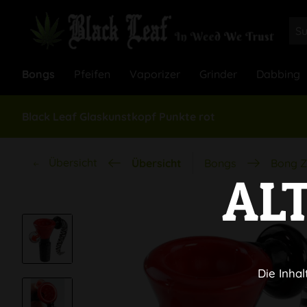
Bongs
Pfeifen
Vaporizer
Grinder
Dabbing
Black Leaf Glaskunstkopf Punkte rot
Übersicht
Übersicht
Bongs
Bong Z
AL
Die Inhal