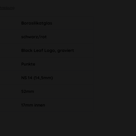
chreibung
Borosilikatglas
schwarz/rot
Black Leaf Logo, graviert
Punkte
NS 14 (14,5mm)
52mm
17mm innen