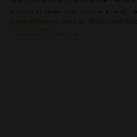
Außerdem hat der Glaskopf einen Griff sowie einen Rollstopper i
Das 'Black Leaf'-Logo ist übrigens ganz dezent in den Schliff e
Weiterführende Links zu "Black Leaf Gla
Fragen zum Artikel?
Weitere Artikel von Black Leaf