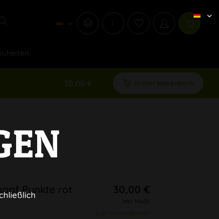
i
uheiten
30,00 €
In den Warenkorb
GEN
kopf Punkte rot
30,00 €
chließlich
inkl. MwSt.
zzgl. Versandkosten