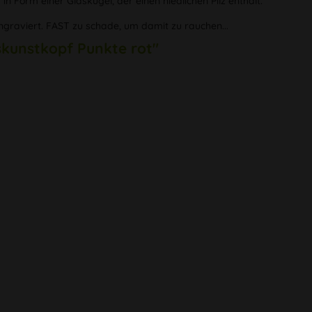
n Form einer Glaskugel, der einen niedlichen Pilz enthält.
ingraviert. FAST zu schade, um damit zu rauchen...
skunstkopf Punkte rot"