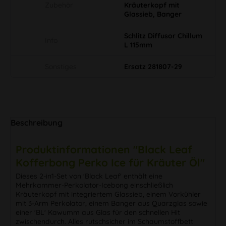
Zubehör
Kräuterkopf mit
Glassieb, Banger
Schlitz Diffusor Chillum
Info
L 115mm
Sonstiges
Ersatz 281807-29
Beschreibung
Produktinformationen "Black Leaf
Kofferbong Perko Ice für Kräuter Öl"
Dieses 2-in1-Set von 'Black Leaf' enthält eine
Mehrkammer-Perkolator-Icebong einschließlich
Kräuterkopf mit integriertem Glassieb, einem Vorkühler
mit 3-Arm Perkolator, einem Banger aus Quarzglas sowie
einer 'BL' Kawumm aus Glas für den schnellen Hit
zwischendurch. Alles rutschsicher im Schaumstoffbett