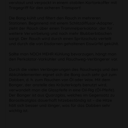
verstaut und verpackt in einem stabilen Kartonkoffer mit
Tragegriff für den sicheren Transport!
Die Bong kühlt und filtert den Rauch in mehreren
Stationen. Beginnend mit einem Schlitzdiffusor-Adapter,
zieht der Rauch über einen Trommelperkolator, der für
weitere Verwirbelung und noch mehr Blubberbläschen
sorgt. Der Rauch wird durch einen Spritzschutz verteilt
und durch die von Eisdornen gehaltenen Eiswürfel gekühlt.
Sollte man NOCH MEHR Kühlung bevorzugen, hängt man
den Perkolator-Vorkühler und Rauchweg-Verlängerer vor.
Durch die vielen Verlängerungen des Rauchwegs und den
Abkühlelementen eignet sich die Bong auch sehr gut zum
Dabben, d. h. zum Rauchen von Öl oder Wax. Mit dem
Banger, der anstelle des Kräuterkopfs benutzt wird,
verwandelt man die Glaspfeife in eine Oil-Rig (Öl-Pfeife).
Der Banger ist aus Quarzglas, welches im Gegensatz zu
Borosilikatglas dauerhaft hitzebeständig ist – die Hitze
hält sich besser und länger, was für das Dabben sehr
wichtig ist.