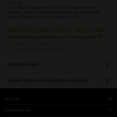
Achtung:
Der Ölkopf/Ölnagel darf nur an der Pfanne erhitzt
werden, da sonst die Gefahr besteht, dass der Schliff
wegen Ausdehnung des Materials bricht.
Weiterführende Links zu "Black Leaf
Kofferbong Perko Ice für Kräuter Öl"
Fragen zum Artikel?
Weitere Artikel von Black Leaf
Ähnliche Artikel
Kunden haben sich ebenfalls angesehen
Kontakt
Informationen