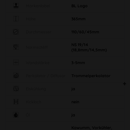
Markenlabel
BL Logo
Höhe
365mm
Durchmesser
110/60/45mm
NS 19/14
Normschliff
(18,8mm/14,5mm)
Wandstärke
3-5mm
Perkolator / Diffusor
Trommelperkolator
Eiskühlung
ja
Kickloch
nein
Öl
ja
Kawumm, Vorkühler,