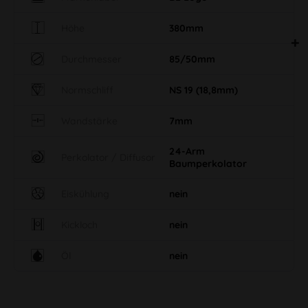
Höhe
380mm
Durchmesser
85/50mm
Normschliff
NS 19 (18,8mm)
Wandstärke
7mm
24-Arm
Perkolator / Diffusor
Baumperkolator
Eiskühlung
nein
Kickloch
nein
Öl
nein