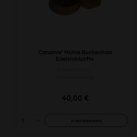
'Canamix' Mühle Buchenholz
Edelstahlstifte
Ø 66mm H 28mm
Made in Germany
40,00 €
In den
Warenkorb