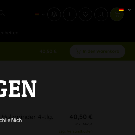
i
euheiten
40,50 €
In den Warenkorb
GEN
 Holzgrinder 4-tlg.
40,50 €
chließlich
inkl. MwSt.
zzgl. Versandkosten