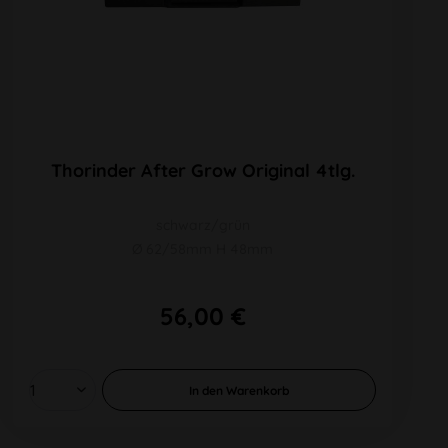
Thorinder After Grow Original 4tlg.
schwarz/grün
Ø 62/58mm H 48mm
56,00 €
In den
Warenkorb