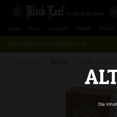
Bongs
Pfeifen
Vaporizer
Grinder
Dabbing
Black Leaf Maori Alu- Holzgrinder 4-tlg.
Übersicht
Übersicht
Grinder
Grind
AL
Die Inhal