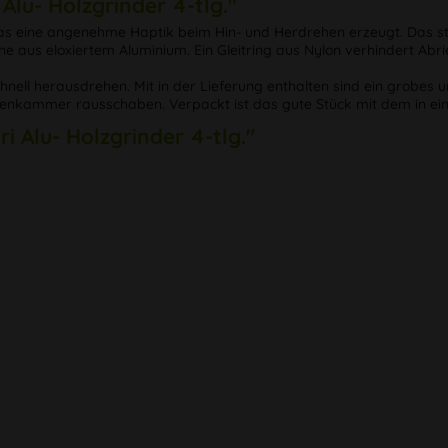
lu- Holzgrinder 4-tlg."
 was eine angenehme Haptik beim Hin- und Herdrehen erzeugt. Das sty
e aus eloxiertem Aluminium. Ein Gleitring aus Nylon verhindert Abri
hnell herausdrehen. Mit in der Lieferung enthalten sind ein grobes u
lenkammer rausschaben. Verpackt ist das gute Stück mit dem in ei
i Alu- Holzgrinder 4-tlg."