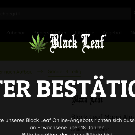
Zubehör
Papers & Filter
Lifestyle
Angebot
N
Grinder 4-teilig
er nach Aufbau
TER BESTÄTI
Black Leaf Maori Alu-
te unseres Black Leaf Online-Angebots richten sich auss
an Erwachsene über 18 Jahren.
Artikel-Nr.:
430750-1
Bitte bestätige, dass du volljährig bist.