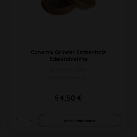
Canamix Grinder Eschenholz
Edelstahlstifte
Ø 78mm H 30mm
Made in Germany
54,50 €
In den
Warenkorb