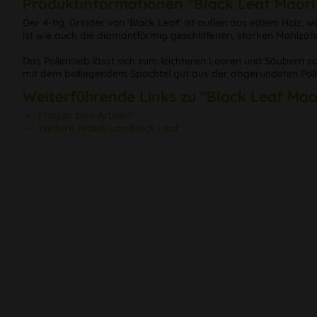
Produktinformationen "Black Leaf Maori A
Der 4-tlg. Grinder von 'Black Leaf' ist außen aus edlem Holz,
ist wie auch die diamantförmig geschliffenen, starken Mahlzähn
Das Pollensieb lässt sich zum leichteren Leeren und Säubern sc
mit dem beiliegendem Spachtel gut aus der abgerundeten Pol
Weiterführende Links zu "Black Leaf Maor
Fragen zum Artikel?
Weitere Artikel von Black Leaf