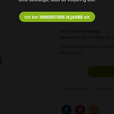
Diskreter Versand
Ich bin
MINDESTENS 18 JAHRE
alt
100 % Versand
Montag !
Bestellen Sie bis zum 13:30 Uhr
Versandfertig innerhalb 24 Stun
Deutschlands
Auf die Wunschliste
Vergleichen