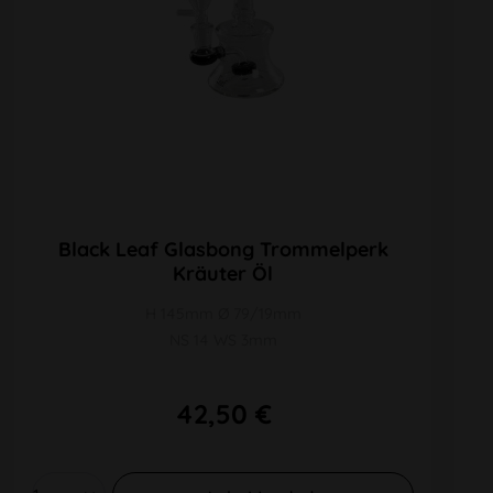
Black Leaf Glasbong Trommelperk
Kräuter Öl
H 145mm Ø 79/19mm
NS 14 WS 3mm
42,50 €