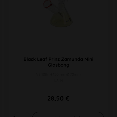
Black Leaf Prinz Zamunda Mini
Glasbong
VE 1Stk H 150mm Ø 70mm
NS 14
28,50 €