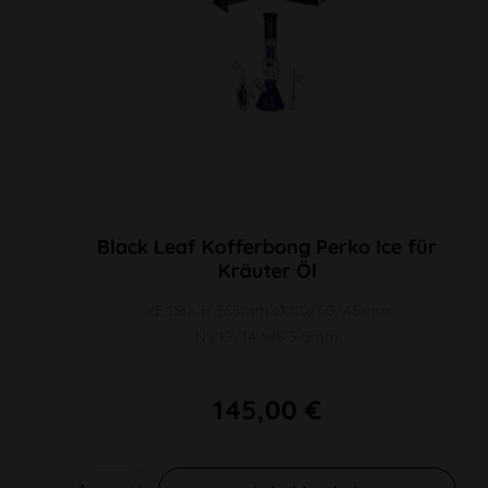
Black Leaf Kofferbong Perko Ice für
Kräuter Öl
VE 1Stk H 365mm Ø 110/60/45mm
NS 19/14 WS 3-5mm
145,00 €