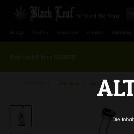
Bongs
Pfeifen
Vaporizer
Grinder
Dabbing
Black Leaf Öl Bong SIEGBERT
AL
Übersicht
Übersicht
Bongs
Bongs 
Die Inhal