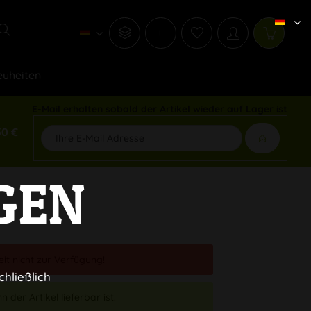
i
uheiten
E-Mail erhalten sobald der Artikel wieder auf Lager ist
50 €
GEN
eit nicht zur Verfügung!
chließlich
 der Artikel lieferbar ist.