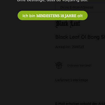
Ich bin
MINDESTENS 18 JAHRE
alt
Black Leaf Öl Bong 
Artikel-Nr.:
2018323
Diskreter Versand
Lieferzeit 1 Werktage
E-Mail erhalten sobald der Arti