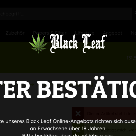
Zubehör
Papers & Filter
Lifestyle
Angebot
Ne
131,
TER BESTÄTI
Ölbong / Dabbing Bong
nach Arten
Dieser Artikel steht derz
te unseres Black Leaf Online-Angebots richten sich auss
an Erwachsene über 18 Jahren.
Benachrichtigt mich, wenn
Bitte bestätige, dass du volljährig bist.