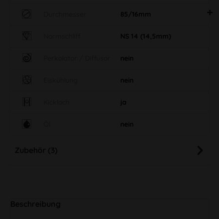
Durchmesser
85/16mm
Normschliff
NS 14 (14,5mm)
Perkolator / Diffusor
nein
Eiskühlung
nein
Kickloch
ja
Öl
nein
Zubehör (3)
Beschreibung