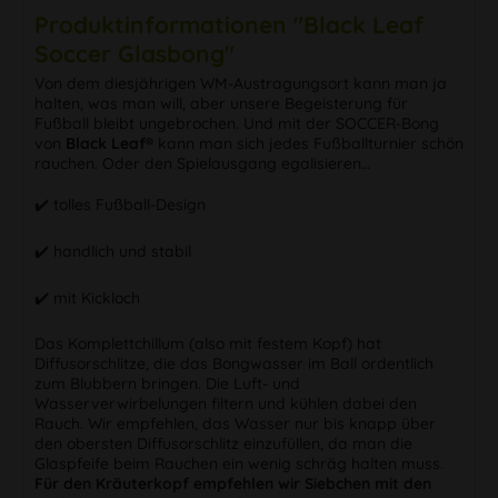
Produktinformationen "Black Leaf
Soccer Glasbong"
Von dem diesjährigen WM-Austragungsort kann man ja
halten, was man will, aber unsere Begeisterung für
Fußball bleibt ungebrochen. Und mit der SOCCER-Bong
von
Black Leaf®
kann man sich jedes Fußballturnier schön
rauchen. Oder den Spielausgang egalisieren…
✔️ tolles Fußball-Design
✔️ handlich und stabil
✔️ mit Kickloch
Das Komplettchillum (also mit festem Kopf) hat
Diffusorschlitze, die das Bongwasser im Ball ordentlich
zum Blubbern bringen. Die Luft- und
Wasserverwirbelungen filtern und kühlen dabei den
Rauch. Wir empfehlen, das Wasser nur bis knapp über
den obersten Diffusorschlitz einzufüllen, da man die
Glaspfeife beim Rauchen ein wenig schräg halten muss.
Für den Kräuterkopf empfehlen wir Siebchen mit den