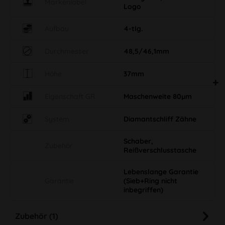
Markenlabel
Logo
Aufbau
4-tlg.
Durchmesser
48,5/46,1mm
Höhe
37mm
Eigenschaft GR
Maschenweite 80µm
System
Diamantschliff Zähne
Schaber,
Zubehör
Reißverschlusstasche
Lebenslange Garantie
Garantie
(Sieb+Ring nicht
inbegriffen)
Zubehör (1)