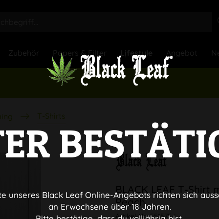
Zubehör
Papers & Filter
Lifestyle
Angebot
N
T-Shirts
hing
TER BESTÄTI
BLACK LEAF T-Shirt 
te unseres Black Leaf Online-Angebots richten sich auss
Peach
an Erwachsene über 18 Jahren.
Artikel-Nr.:
551575-L
Bitte bestätige, dass du volljährig bist.