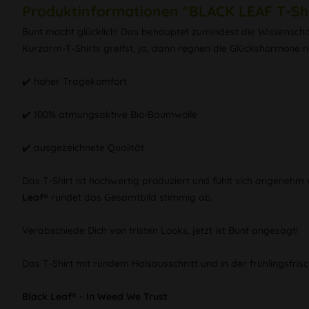
Produktinformationen "BLACK LEAF T-Shi
Bunt macht glücklich! Das behauptet zumindest die Wissenscha
Kurzarm-T-Shirts greifst, ja, dann regnen die Glückshormone nu
✔️ hoher Tragekomfort
✔️ 100% atmungsaktive Bio-Baumwolle
✔️ ausgezeichnete Qualität
Das T-Shirt ist hochwertig produziert und fühlt sich angeneh
Leaf®
rundet das Gesamtbild stimmig ab.
Verabschiede Dich von tristen Looks, jetzt ist Bunt angesagt!
Das T-Shirt mit rundem Halsausschnitt und in der frühlingsfri
Black Leaf® - In Weed We Trust