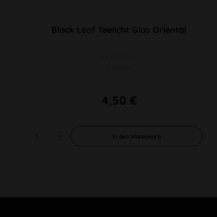
Black Leaf Teelicht Glas Oriental
rot H 90mm
Ø 60mm
4,50 €
In den
Warenkorb