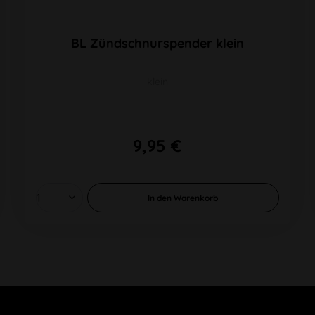
BL Zündschnurspender klein
klein
9,95 €
In den
Warenkorb