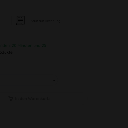
Kauf auf Rechnung
unden, 20 Minuten und 24
odukte.
In den Warenkorb