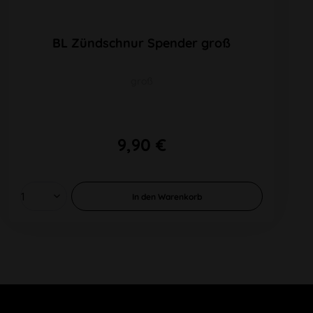
BL Zündschnur Spender groß
groß
9,90 €
In den
Warenkorb