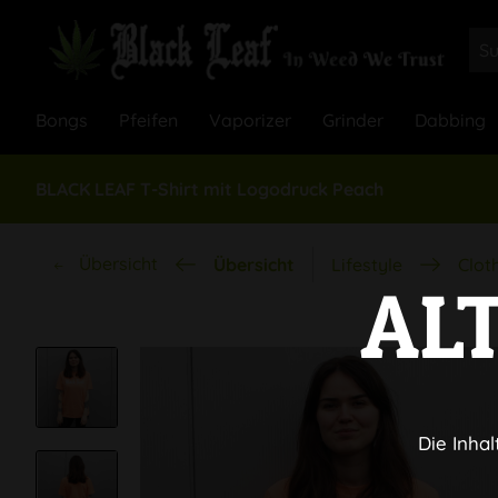
Bongs
Pfeifen
Vaporizer
Grinder
Dabbing
BLACK LEAF T-Shirt mit Logodruck Peach
Übersicht
Übersicht
Lifestyle
Clot
AL
Die Inhal