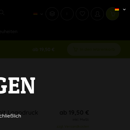
i
euheiten
ab 19,50 €
In den Warenkorb
GEN
mit Logodruck
ab 19,50 €
chließlich
inkl. MwSt.
zzgl. Versandkosten