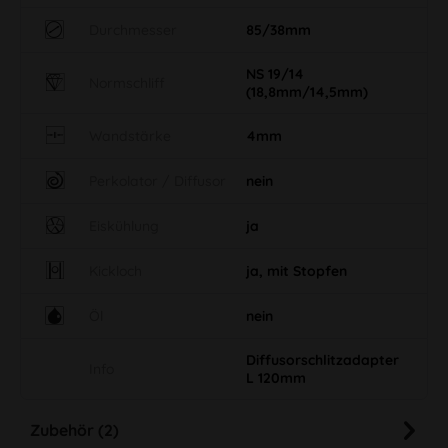
Durchmesser
85/38mm
NS 19/14
Normschliff
(18,8mm/14,5mm)
Wandstärke
4mm
Perkolator / Diffusor
nein
Eiskühlung
ja
Kickloch
ja, mit Stopfen
Öl
nein
Diffusorschlitzadapter
Info
L 120mm
Zubehör (2)