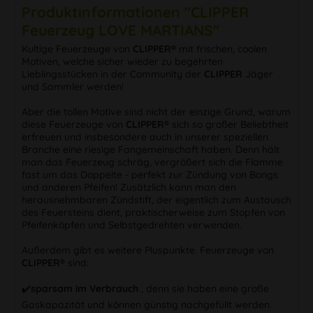
Produktinformationen "CLIPPER
Feuerzeug LOVE MARTIANS"
Kultige Feuerzeuge von
CLIPPER®
mit frischen, coolen
Motiven, welche sicher wieder zu begehrten
Lieblingsstücken in der Community der
CLIPPER
Jäger
und Sammler werden!
Aber die tollen Motive sind nicht der einzige Grund, warum
diese Feuerzeuge von
CLIPPER®
sich so großer Beliebtheit
erfreuen und insbesondere auch in unserer speziellen
Branche eine riesige Fangemeinschaft haben. Denn hält
man das Feuerzeug schräg, vergrößert sich die Flamme
fast um das Doppelte - perfekt zur Zündung von Bongs
und anderen Pfeifen! Zusätzlich kann man den
herausnehmbaren Zündstift, der eigentlich zum Austausch
des Feuersteins dient, praktischerweise zum Stopfen von
Pfeifenköpfen und Selbstgedrehten verwenden.
Außerdem gibt es weitere Pluspunkte. Feuerzeuge von
CLIPPER®
sind:
✔️
sparsam im Verbrauch
, denn sie haben eine große
Gaskapazität und können günstig nachgefüllt werden.