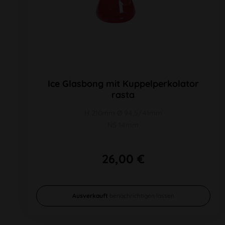
Ice Glasbong mit Kuppelperkolator
rasta
H 210mm Ø 94,5/41mm
NS 14mm
26,00 €
Ausverkauft
benachrichtigen lassen