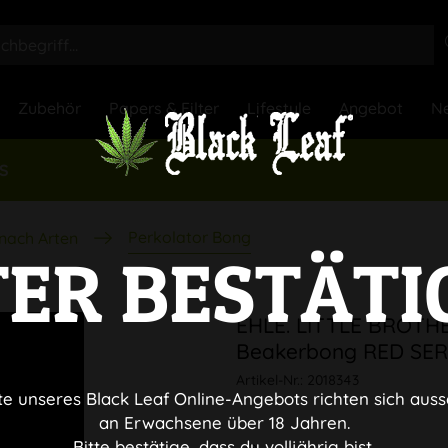
Zubehör
Papers & Filter
Lifestyle
Angebot
Ne
ES
Perkolator Bong
nach Arten
TER BESTÄTI
EHLE. LITTLE BROTHE
Beakerbong RED SER
Artikel-Nr.:
2018343
te unseres Black Leaf Online-Angebots richten sich auss
an Erwachsene über 18 Jahren.
Bitte bestätige, dass du volljährig bist.