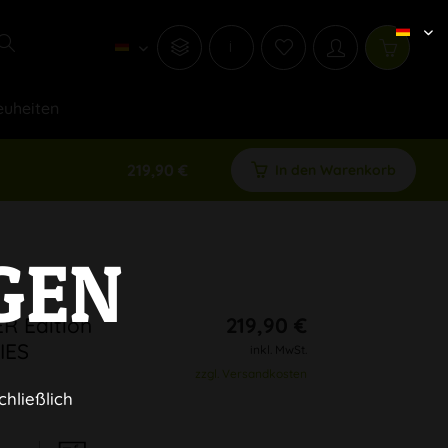
i
uheiten
219,90 €
In den Warenkorb
GEN
R Edition
219,90 €
IES
inkl. MwSt.
zzgl. Versandkosten
chließlich