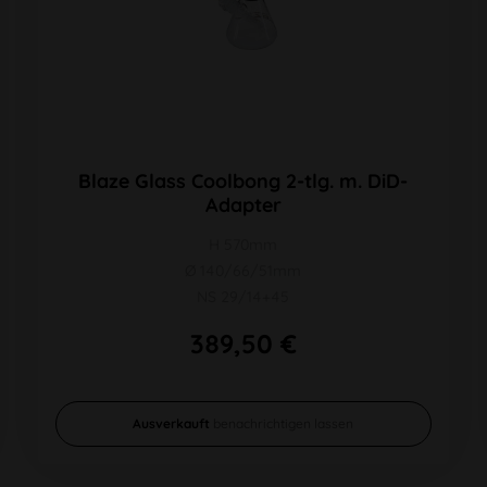
Blaze Glass Coolbong 2-tlg. m. DiD-
Adapter
H 570mm
Ø 140/66/51mm
NS 29/14+45
389,50 €
Ausverkauft
benachrichtigen lassen