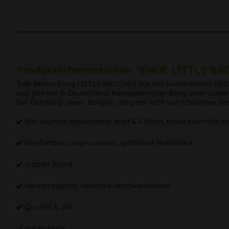
Produktinformationen "EHLE. LITTLE BR
Tolle Beakerbong LITTLE BROTHER aus der Sonderedition RED
und gibt der in Deutschland handgefertigten Bong einen coolen
Der Durchzug dieser Bong ist übrigens nicht von schlechten Elt
✔️ Stecksystem gepunkteter Kopf & Chillum, beide ebenfalls m
✔️ komfortabel abgerundetes, gefärbtes Mundstück
✔️ stabiler Stand
✔️ hervorragende, deutsche Handwerkskunst
✔️ Qualität & Stil
✔️ mit Kickloch