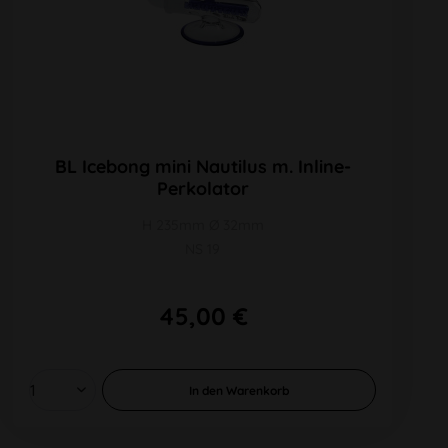
BL Icebong mini Nautilus m. Inline-
Perkolator
H 235mm Ø 32mm
NS 19
45,00 €
In den
Warenkorb