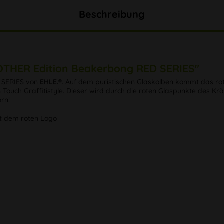
Beschreibung
OTHER Edition Beakerbong RED SERIES"
 SERIES von
EHLE.®
. Auf dem puristischen Glaskolben kommt das ro
 Touch Graffitistyle. Dieser wird durch die roten Glaspunkte des K
ern!
it dem roten Logo