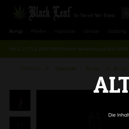
Bongs
Pfeifen
Vaporizer
Grinder
Dabbing
EHLE. LITTLE BROTHER Edition Beakerbong RED SERI
Übersicht
Übersicht
Bongs
Bongs 
AL
Die Inhal