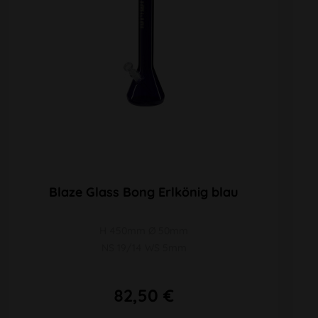
Blaze Glass Bong Erlkönig blau
H 450mm Ø 50mm
NS 19/14 WS 5mm
82,50 €