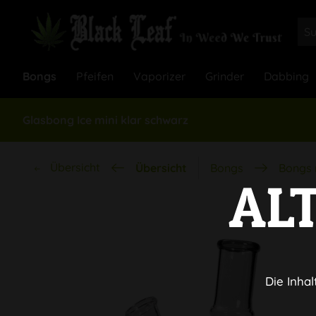
Bongs
Pfeifen
Vaporizer
Grinder
Dabbing
Glasbong Ice mini klar schwarz
Übersicht
Übersicht
Bongs
Bongs 
AL
Die Inhal