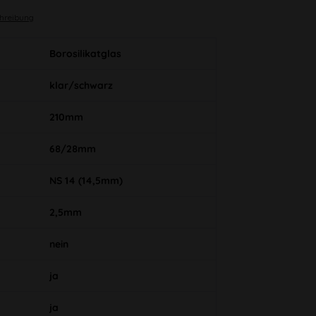
chreibung
Borosilikatglas
klar/schwarz
210mm
68/28mm
NS 14 (14,5mm)
2,5mm
nein
ja
ja