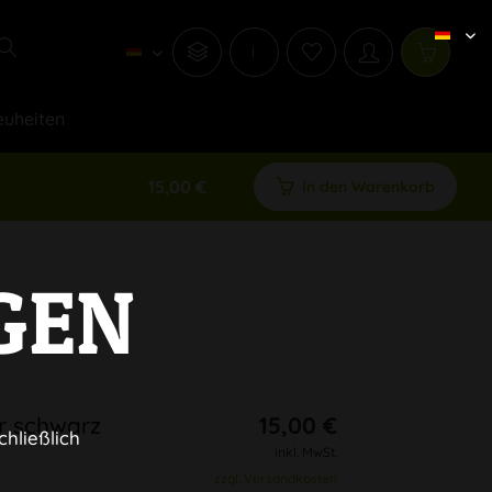
i
uheiten
15,00 €
In den Warenkorb
GEN
ar schwarz
15,00 €
chließlich
inkl. MwSt.
zzgl. Versandkosten