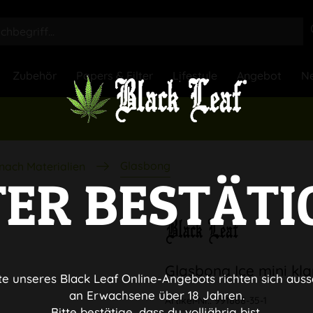
Zubehör
Papers & Filter
Lifestyle
Angebot
Ne
Glasbong
nach Materialien
TER BESTÄTI
Glasbong Ice mini kl
te unseres Black Leaf Online-Angebots richten sich auss
an Erwachsene über 18 Jahren.
Artikel-Nr.:
991868-35-1
Bitte bestätige, dass du volljährig bist.