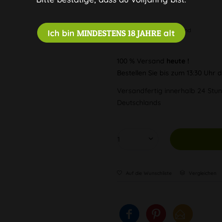
Diskreter Versand
Ich bin
MINDESTENS 18 JAHRE
alt
100 % Versand
heute !
Bestellen Sie bis zum 13:30 Uhr
Versandfertig innerhalb 24 Stun
Deutschlands
Auf die Wunschliste
Vergleichen