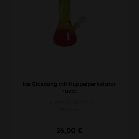
Ice Glasbong mit Kuppelperkolator
rasta
H 210mm Ø 94,5/41mm
NS 14mm
26,00 €