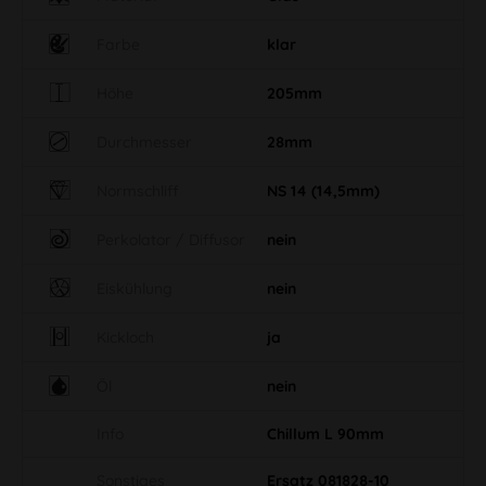
Farbe
klar
Höhe
205mm
Durchmesser
28mm
Normschliff
NS 14 (14,5mm)
Perkolator / Diffusor
nein
Eiskühlung
nein
Kickloch
ja
Öl
nein
Info
Chillum L 90mm
Sonstiges
Ersatz 081828-10