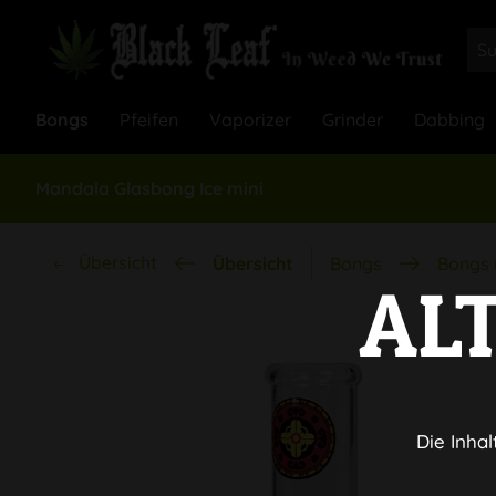
Bongs
Pfeifen
Vaporizer
Grinder
Dabbing
Mandala Glasbong Ice mini
Übersicht
Übersicht
Bongs
Bongs 
AL
Die Inhal