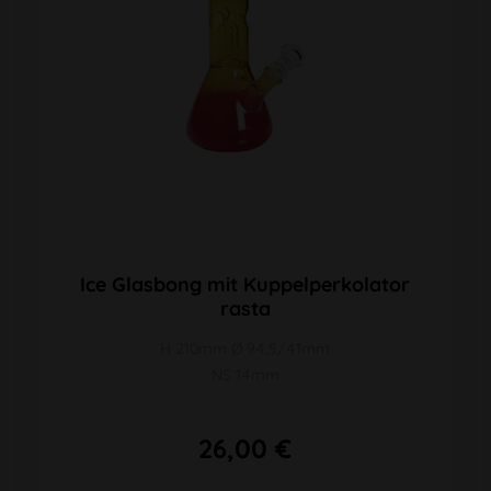
Ice Glasbong mit Kuppelperkolator
rasta
H 210mm Ø 94,5/41mm
NS 14mm
26,00 €