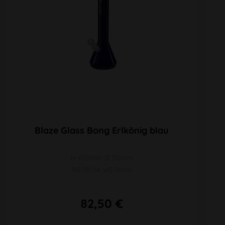
Blaze Glass Bong Erlkönig blau
H 450mm Ø 50mm
NS 19/14 WS 5mm
82,50 €