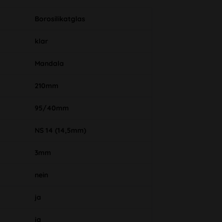
Borosilikatglas
klar
Mandala
210mm
95/40mm
NS 14 (14,5mm)
3mm
nein
ja
ja