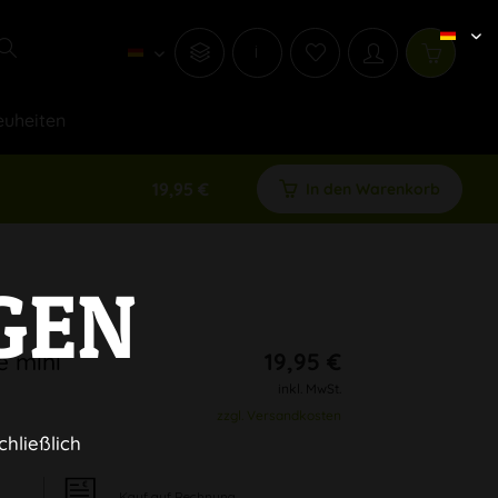
i
uheiten
19,95 €
In den Warenkorb
GEN
e mini
19,95 €
inkl. MwSt.
zzgl. Versandkosten
chließlich
Kauf auf Rechnung