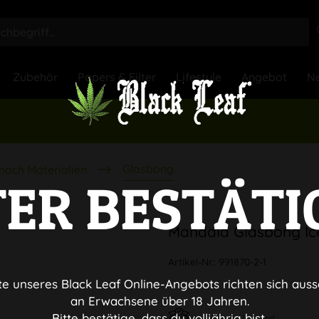
Zubehör
Papers & Filter
Lifestyle
Angebot
Ne
Glasbong
nach Materialien
TER BESTÄTI
Mandala Glasbong Ic
Artikel-Nr.:
991870-2-1
te unseres Black Leaf Online-Angebots richten sich auss
an Erwachsene über 18 Jahren.
Bitte bestätige, dass du volljährig bist.
Diskreter Versand