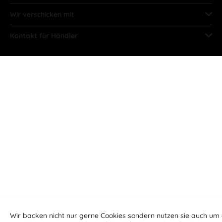
Wir verschicken mit
Kontakt für Händler
Wir backen nicht nur gerne Cookies sondern nutzen sie auch um 
Aktiv
Funktionale