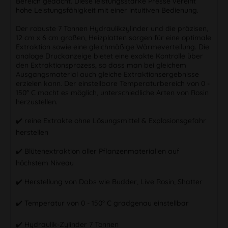
Bereich gedacht. Diese leistungsstarke Presse vereint
hohe Leistungsfähigkeit mit einer intuitiven Bedienung.
Der robuste 7 Tonnen Hydraulikzylinder und die präzisen,
12 cm x 6 cm großen, Heizplatten sorgen für eine optimale
Extraktion sowie eine gleichmäßige Wärmeverteilung. Die
analoge Druckanzeige bietet eine exakte Kontrolle über
den Extraktionsprozess, so dass man bei gleichem
Ausgangsmaterial auch gleiche Extraktionsergebnisse
erzielen kann. Der einstellbare Temperaturbereich von 0 -
150° C macht es möglich, unterschiedliche Arten von Rosin
herzustellen.
✔️ reine Extrakte ohne Lösungsmittel & Explosionsgefahr
herstellen
✔️ Blütenextraktion aller Pflanzenmaterialien auf
höchstem Niveau
✔️ Herstellung von Dabs wie Budder, Live Rosin, Shatter
✔️ Temperatur von 0 - 150° C gradgenau einstellbar
✔️ Hydraulik-Zylinder 7 Tonnen