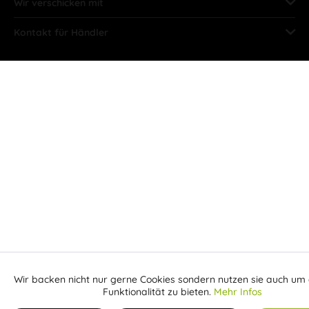
Wir verschicken mit
Kontakt für Händler
Wir backen nicht nur gerne Cookies sondern nutzen sie auch um 
Aktiv
Funktionale
Funktionalität zu bieten.
Mehr Infos