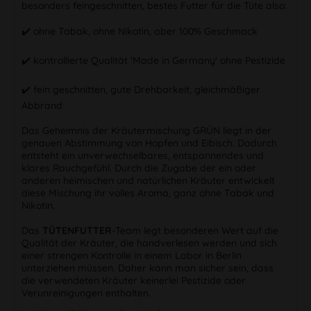
besonders feingeschnitten, bestes Futter für die Tüte also:
✔️ ohne Tabak, ohne Nikotin, aber 100% Geschmack
✔️ kontrollierte Qualität 'Made in Germany' ohne Pestizide
✔️ fein geschnitten, gute Drehbarkeit, gleichmäßiger
Abbrand
Das Geheimnis der Kräutermischung GRÜN liegt in der
genauen Abstimmung von Hopfen und Eibisch. Dadurch
entsteht ein unverwechselbares, entspannendes und
klares Rauchgefühl. Durch die Zugabe der ein oder
anderen heimischen und natürlichen Kräuter entwickelt
diese Mischung ihr volles Aroma, ganz ohne Tabak und
Nikotin.
Das
TÜTENFUTTER
-Team legt besonderen Wert auf die
Qualität der Kräuter, die handverlesen werden und sich
einer strengen Kontrolle in einem Labor in Berlin
unterziehen müssen. Daher kann man sicher sein, dass
die verwendeten Kräuter keinerlei Pestizide oder
Verunreinigungen enthalten.