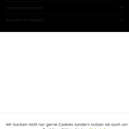
Wir verschicken mit
Kontakt für Händler
Wir backen nicht nur gerne Cookies sondern nutzen sie auch um 
Aktiv
Funktionale