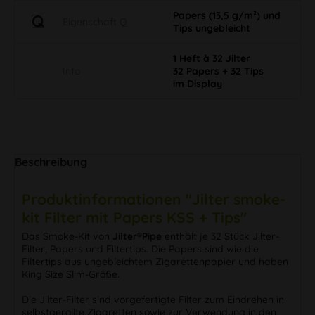
Papers (13,5 g/m²) und
Eigenschaft Q
Tips ungebleicht
1 Heft à 32 Jilter
Info
32 Papers + 32 Tips
im Display
Beschreibung
Produktinformationen "Jilter smoke-
kit Filter mit Papers KSS + Tips"
Das Smoke-Kit von
Jilter®Pipe
enthält je 32 Stück Jilter-
Filter, Papers und Filtertips. Die Papers sind wie die
Filtertips aus ungebleichtem Zigarettenpapier und haben
King Size Slim-Größe.
Die Jilter-Filter sind vorgefertigte Filter zum Eindrehen in
selbstgerollte Zigaretten sowie zur Verwendung in den