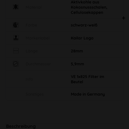
Aktivkohle aus
Material
Kokosnussschalen,
Cellulosekappen
Farbe
schwarz-weiß
Markenlabel
Kailar Logo
Länge
28mm
Durchmesser
5,9mm
VE 1x825 Filter im
Info
Beutel
Sonstiges
Made in Germany
Beschreibung