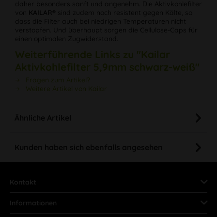
daher besonders sanft und angenehm. Die Aktivkohlefilter
von
KAILAR®
sind zudem noch resistent gegen Kälte, so
dass die Filter auch bei niedrigen Temperaturen nicht
verstopfen. Und überhaupt sorgen die Cellulose-Caps für
einen optimalen Zugwiderstand.
Weiterführende Links zu "Kailar
Aktivkohlefilter 5,9mm schwarz-weiß"
Fragen zum Artikel?
Weitere Artikel von Kailar
Ähnliche Artikel
Kunden haben sich ebenfalls angesehen
Kontakt
Informationen