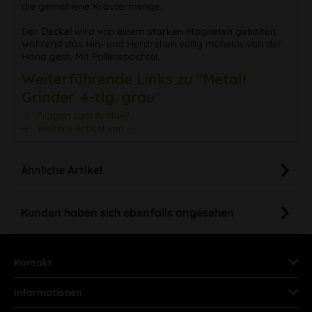
die gemahlene Kräutermenge.
Der Deckel wird von einem starken Magneten gehalten,
während das Hin- und Herdrehen völlig mühelos von der
Hand geht. Mit Pollenspachtel.
Weiterführende Links zu "Metall
Grinder 4-tlg. grau"
Fragen zum Artikel?
Weitere Artikel von ---
Ähnliche Artikel
Kunden haben sich ebenfalls angesehen
Kontakt
Informationen