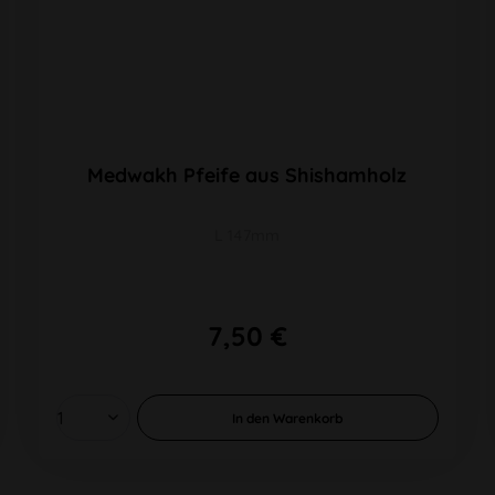
Medwakh Pfeife aus Shishamholz
L 147mm
7,50 €
In den
Warenkorb