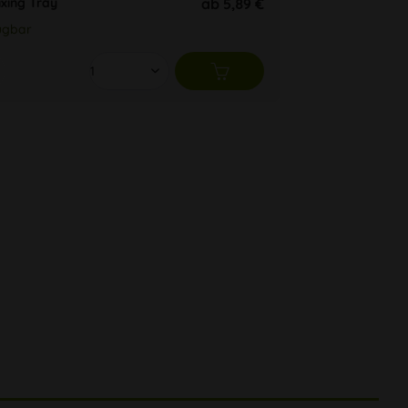
ixing Tray
ab 5,89 €
ügbar