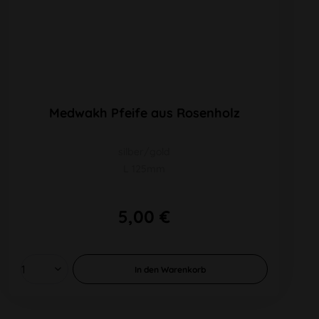
Medwakh Pfeife aus Rosenholz
silber/gold
L 125mm
5,00 €
In den
Warenkorb