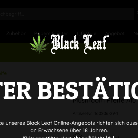
Zubehör
Papers & Filter
Lifestyle
Angebot
N
ife
TER BESTÄTI
Mushroom Pfeife Alu 3
Artikel-Nr.:
160206-29-1
te unseres Black Leaf Online-Angebots richten sich auss
an Erwachsene über 18 Jahren.
Bitte bestätige, dass du volljährig bist.
Diskreter Versand