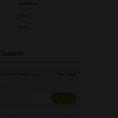
Aluminium
blau
90mm
Zubehör
ongasmus Mixing Tray
ab 5,89 €
ügbar