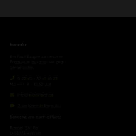
Kontakt
Bei Rückfragen zu unseren
Produkten beraten wir dich
gerne unter:
0 22 42 - 87 41 61 23
Mo – Fr, 9 – 15:30 Uhr
info@blackleaf.de
Zum Kontaktformular
Besuche uns auch offline:
Bonner Str. 11a
D-53773 Hennef