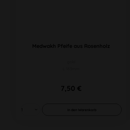
Medwakh Pfeife aus Rosenholz
gold
L 163mm
7,50 €
In den
Warenkorb