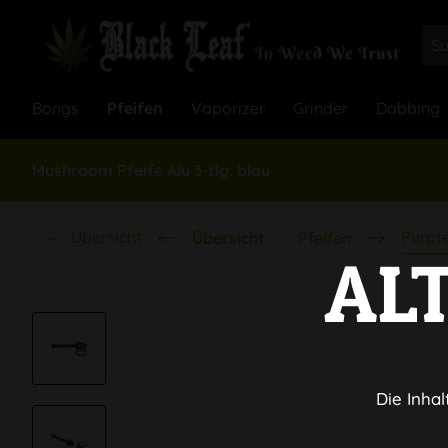
Bongs
Pfeifen
Vaporizer
Grinder
Dabbing
Mushroom Pfeife Alu 3-tlg. blau
Übersicht
Purpfe
Übersicht
Pfeifen
AL
Die Inhal