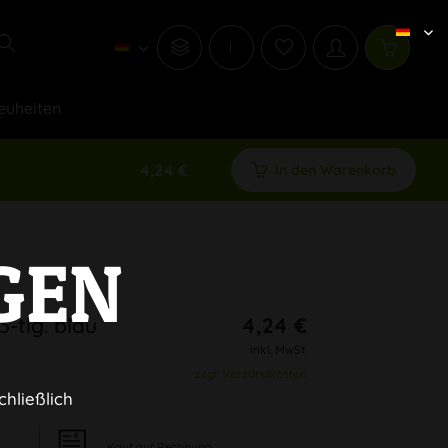
i
euheiten
4,24 €
In den Warenkorb
GEN
-tlg. blau
4,24 €
inkl. MwSt.
zzgl. Versandkosten
chließlich
Kauf auf Rechnung