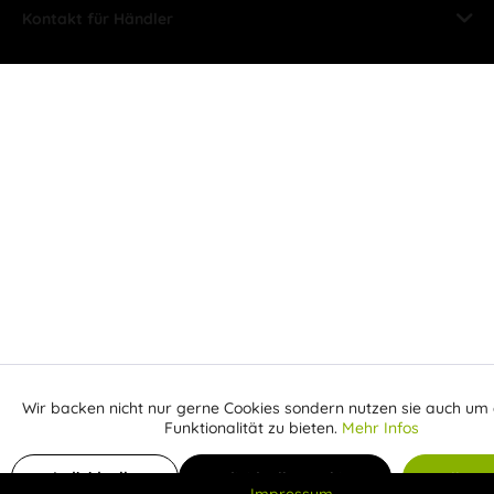
Kontakt für Händler
Wir backen nicht nur gerne Cookies sondern nutzen sie auch um 
Aktiv
Funktionale
Funktionalität zu bieten.
Mehr Infos
Inaktiv
In den Warenkorb
Marketing
Individuelle
Individuelle Cookies
Alle C