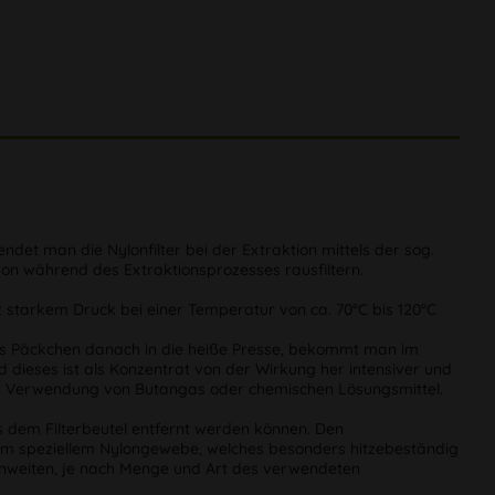
ndet man die Nylonfilter bei der Extraktion mittels der sog.
chon während des Extraktionsprozesses rausfiltern.
it starkem Druck bei einer Temperatur von ca. 70°C bis 120°C
t das Päckchen danach in die heiße Presse, bekommt man im
 dieses ist als Konzentrat von der Wirkung her intensiver und
d der Verwendung von Butangas oder chemischen Lösungsmittel.
us dem Filterbeutel entfernt werden können. Den
einem speziellem Nylongewebe, welches besonders hitzebeständig
chenweiten, je nach Menge und Art des verwendeten