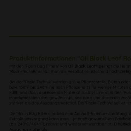
Produktinformationen "Oil Black Leaf Ros
Mit den 'Rosin Bag Filters' von
Oil Black Leaf®
gelingt die Herst
'Rosin-Technik' erhält man als Resultat reinstes und hochwerti
Bei der 'Rosin Technik' werden grüne Pflanzenteile, Blüten ode
bzw. 158°F bis 248°F (je nach Pflanzenart) für wenige Minuten 
Füllt man das zu pressende Material zusätzlich erst in den 'R
Handumdrehen das gewünschte, kostbare und durch die zusätzlic
stärker als das Ausgangsmaterial. Die 'Rosin-Technik' selbst 
Die 'Rosin Bag Filters' haben eine Antihaft-Innenbeschichtung
Extraktionsvorgang kann man – je nach gewünschten Reinheitsgr
(bis 240°C/464°F), robust und wiederverwendbar ist. Erhältlic
Ausgangsmaterials.