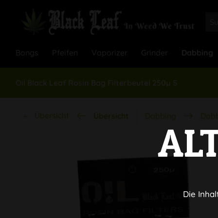
Bongs
Pfeifen
Vaporizer
Grinder
Dabbing
Oil Black Leaf Rosin Bag Filterbeutel 250µ S
Übersicht
Übersicht
Dabbing
Dabb
AL
Die Inhal