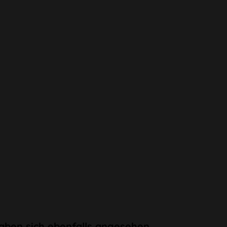
aben sich ebenfalls angesehen