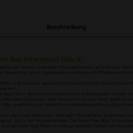
Beschreibung
in Bag Filterbeutel 250µ S"
ellung von feinsten, erlesenen Rauchölextrakten ganz einfach. Verwe
ges Konzentrat, da die Nylonbeutel zuverlässig alle Pflanzenreste s
r Pollen in Backpapier gepackt und in einer erhitzten Rosin-Presse m
gepresst.
osin Bag Filters'-Beutel, wickelt diesen dann in Backpapier und leg
he Filterung absolut reine Konzentrat. Es wird 'Rosin' genannt und
ist völlig ungefährlich, es besteht keine Explosionsgefahr aufgrun
, damit die zurück bleibenden, klebrigen Pflanzenreste problemlos a
ad - bis zu vier Mal wiederholen. Die 'Rosin Filter Bag' ist aus 
h sind die 'Rosin Bag Filters' in unterschiedlichen Größen und Mas