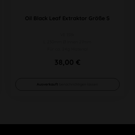
Oil Black Leaf Extraktor Größe S
VE 1Stk
L 230mm Ø innen 27mm
Für ca. 24g Material
38,00 €
Ausverkauft
benachrichtigen lassen