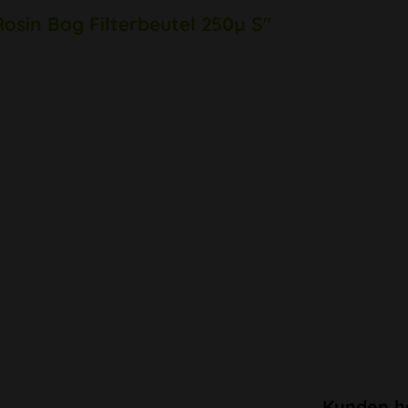
Rosin Bag Filterbeutel 250µ S"
Kunden h