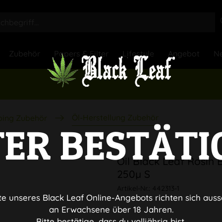
Zubehör
Papers & Filter
Lifestyle
Angebot
Ne
Öl-Herstellung Zubehör
ing Zubehör
TER BESTÄTI
Oil Black Leaf Rosin 
250µ S
Artikel-Nr.:
442313-1
te unseres Black Leaf Online-Angebots richten sich auss
an Erwachsene über 18 Jahren.
Bitte bestätige, dass du volljährig bist.