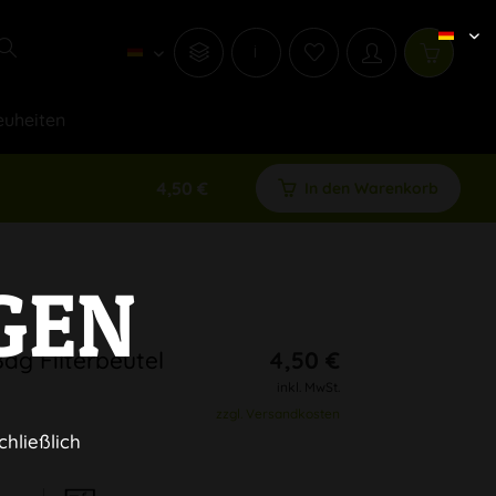
i
uheiten
4,50 €
In den Warenkorb
GEN
Bag Filterbeutel
4,50 €
inkl. MwSt.
zzgl. Versandkosten
chließlich