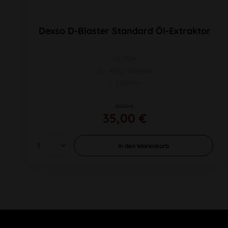
Dexso D-Blaster Standard Öl-Extraktor
VE 1Stk
für 40g Material
L 240mm
50,00 €
35,00 €
In den
Warenkorb