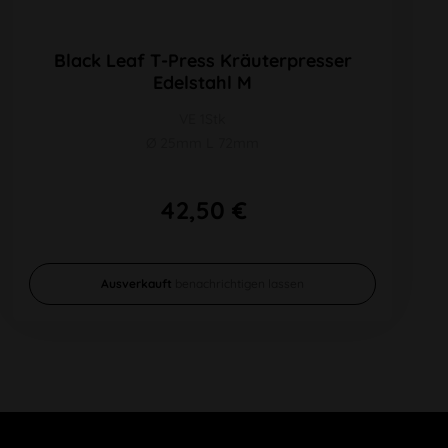
Black Leaf T-Press Kräuterpresser
Edelstahl M
VE 1Stk
Ø 25mm L 72mm
42,50 €
Ausverkauft
benachrichtigen lassen