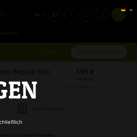
i
uheiten
1,99 €
In den Warenkorb
nes Regular Size
1,99 €
GEN
inkl. MwSt.
zzgl. Versandkosten
Kauf auf Rechnung
chließlich
 dieses und andere Produkte.