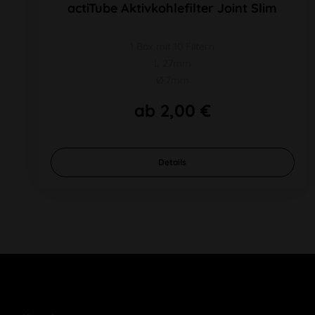
actiTube Aktivkohlefilter Joint Slim
1 Box mit 10 Filtern
L 27mm
Ø 7mm
ab 2,00 €
Details