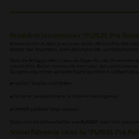
Produktinformationen "PURIZE Pre Rolle
Praktische Pre-Rolled Cones in der Größe REGULAR (L 109 mm) 
anstatt des Pappfilters, einen Aktivkohlefilter auf Kokosnussb
Dass die fertiggerollten Cones ein Segen für alle StonerInnen 
unbestritten. Bisher mussten sie dann aber auf rauchkühlende u
Du ganz easy immer perfekte Sportzigaretten in Coffeeshopqua
✔️ einfach Stopfen statt Rollen
✔️ kühlerer, aromatischerer & milderer Rauchgenuss
✔️ IMMER perfekte Tüten zaubern
Dabei sind die Aktivkohlefilter von
PURIZE®
auch noch besonders
Weiterführende Links zu "PURIZE Pre Rol