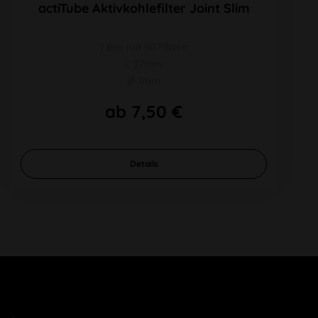
actiTube Aktivkohlefilter Joint Slim
1 Box mit 50 Filtern
L 27mm
Ø 7mm
ab 7,50 €
Details