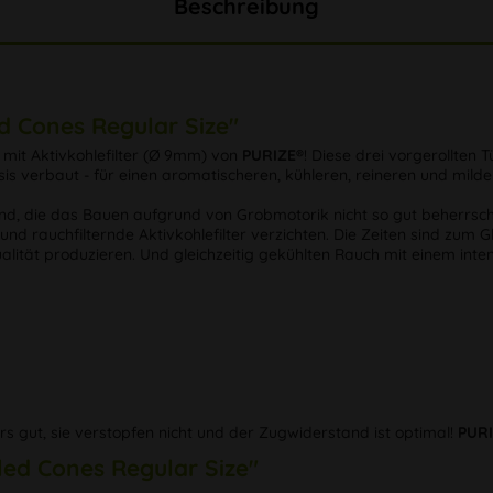
Beschreibung
d Cones Regular Size"
mit Aktivkohlefilter (Ø 9mm) von
PURIZE®
! Diese drei vorgerollten
asis verbaut - für einen aromatischeren, kühleren, reineren und mi
sind, die das Bauen aufgrund von Grobmotorik nicht so gut beherrsch
nd rauchfilternde Aktivkohlefilter verzichten. Die Zeiten sind zum 
lität produzieren. Und gleichzeitig gekühlten Rauch mit einem int
 gut, sie verstopfen nicht und der Zugwiderstand ist optimal!
PURI
led Cones Regular Size"