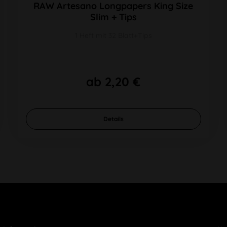
RAW Artesano Longpapers King Size
Slim + Tips
1 Heft mit 32 Blatt+Tips
ab 2,20 €
Details