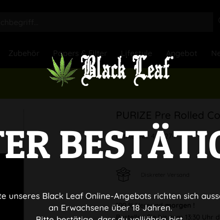
Zubehör
Papers & Filter
Lifestyle
Angebot
Ne
PURIZE Pre Rolled Co
TER BESTÄTI
Artikel-Nr.:
4717274
Diskreter Versand
te unseres Black Leaf Online-Angebots richten sich auss
100 % Versand
morgen !
an Erwachsene über 18 Jahren.
Bestellen Sie bis zum 13:30 Uhr
Bitte bestätige, dass du volljährig bist.