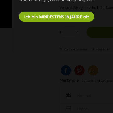
Versandfertig innerhalb 24 Stun
Deutschlands
Ich bin
MINDESTENS 18 JAHRE
alt
Auf die Wunschliste
Vergleichen
Merkmale
Zur vollständigen Bes
Material
Länge