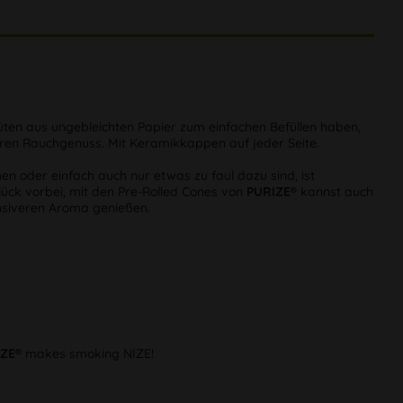
 Tüten aus ungebleichten Papier zum einfachen Befüllen haben,
lderen Rauchgenuss. Mit Keramikkappen auf jeder Seite.
en oder einfach auch nur etwas zu faul dazu sind, ist
Glück vorbei, mit den Pre-Rolled Cones von
PURIZE®
kannst auch
ensiveren Aroma genießen.
ZE®
makes smoking NIZE!