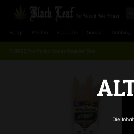
Bongs
Pfeifen
Vaporizer
Grinder
Dabbing
PURIZE Pre Rolled Cones Regular Size
AL
Die Inhal