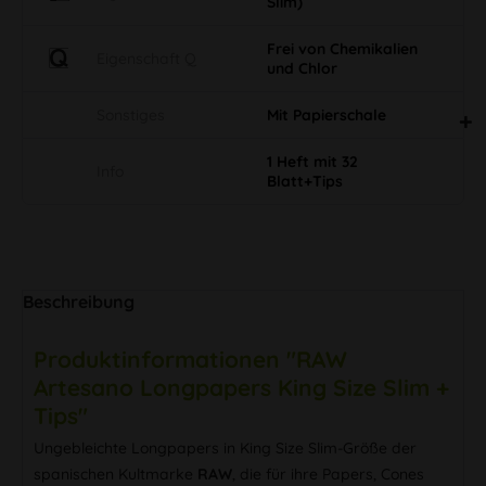
Slim)
Frei von Chemikalien
Eigenschaft Q
und Chlor
Sonstiges
Mit Papierschale
1 Heft mit 32
Info
Blatt+Tips
Beschreibung
Produktinformationen "RAW
Artesano Longpapers King Size Slim +
Tips"
Ungebleichte Longpapers in King Size Slim-Größe der
spanischen Kultmarke
RAW
, die für ihre Papers, Cones