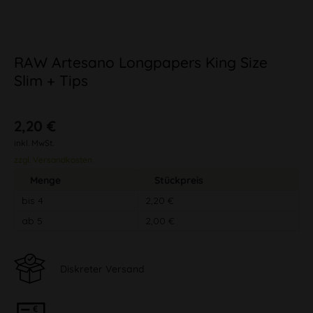
RAW Artesano Longpapers King Size
Slim + Tips
2,20 €
inkl. MwSt.
zzgl. Versandkosten
Menge
Stückpreis
bis
4
2,20 €
ab
5
2,00 €
Diskreter Versand