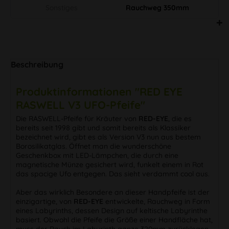
Sonstiges
Rauchweg 350mm
Beschreibung
Produktinformationen "RED EYE
RASWELL V3 UFO-Pfeife"
Die RASWELL-Pfeife für Kräuter von
RED-EYE
, die es
bereits seit 1998 gibt und somit bereits als Klassiker
bezeichnet wird, gibt es als Version V3 nun aus bestem
Borosilikatglas. Öffnet man die wunderschöne
Geschenkbox mit LED-Lämpchen, die durch eine
magnetische Münze gesichert wird, funkelt einem in Rot
das spacige Ufo entgegen. Das sieht verdammt cool aus.
Aber das wirklich Besondere an dieser Handpfeife ist der
einzigartige, von
RED-EYE
entwickelte, Rauchweg in Form
eines Labyrinths, dessen Design auf keltische Labyrinthe
basiert. Obwohl die Pfeife die Größe einer Handfläche hat,
muss der Rauch im Labyrinth ganze 320mm zurücklegen,