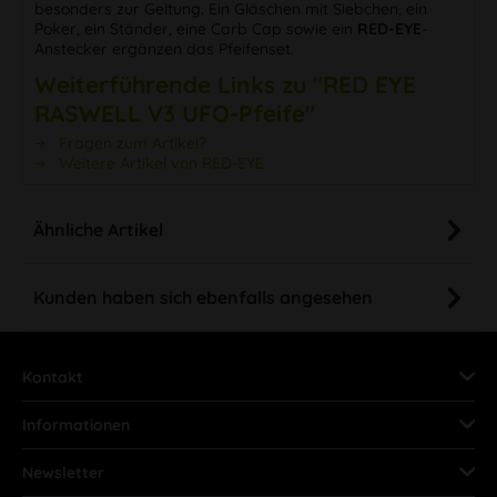
besonders zur Geltung. Ein Gläschen mit Siebchen, ein
Poker, ein Ständer, eine Carb Cap sowie ein
RED-EYE
-
Anstecker ergänzen das Pfeifenset.
Weiterführende Links zu "RED EYE
RASWELL V3 UFO-Pfeife"
Fragen zum Artikel?
Weitere Artikel von RED-EYE
Ähnliche Artikel
Kunden haben sich ebenfalls angesehen
Kontakt
Informationen
Newsletter