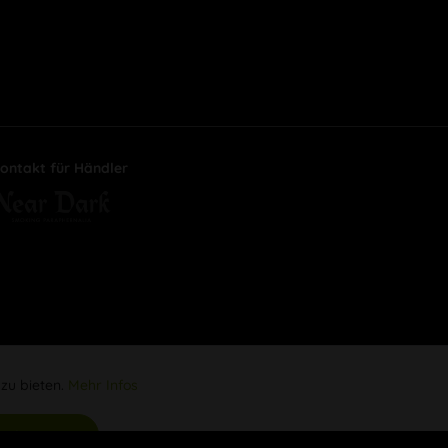
ontakt für Händler
 zu bieten.
Mehr Infos
Aktiv
s akzeptieren
Inaktiv