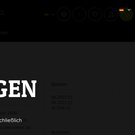
i
iten
GEN
Datum
06.2023 (1)
08.2022 (1)
10.2018 (1)
 vor 2400
chließlich
 und ließ sich
zu dekadent, ist
Autoren