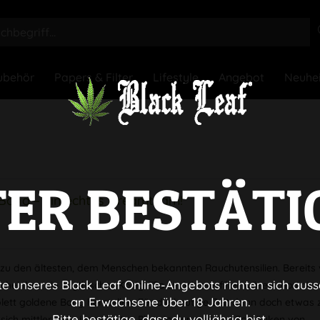
ubehör
Papers & Filter
Lifestyle
Angebot
Neuhe
TER BESTÄTI
 Bong – Ein echtes Dreamteam!
 zu den ältesten, dem Menschen bekannten Rauchutensilien. Bereits
te unseres Black Leaf Online-Angebots richten sich auss
cheinbar ein skythischer König: “So ein Wasserfilter wäre schon nice”
an Erwachsene über 18 Jahren.
ett goldene Bong herstellen. Für die heutige Zeit dann doch etwas 
Bitte bestätige, dass du volljährig bist.
 sich mittlerweile ihren festen Platz in den meisten Schränken von