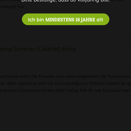
rkämpft hat.
Ich bin
MINDESTENS 18 JAHRE
alt
Bong/Sommer-(Cocktail)-Bong
 und Sonne lacht. Die Freunde sind schon eingeladen, die Rauchware
ank. Aber irgendwie sieht sie so langweilig aus. Plötzlich schießt dir d
en bunten Cocktail durch den Kopf und es fällt dir wie Schuppen von