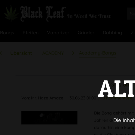
Bongs
Pfeifen
Vaporizer
Grinder
Dabbing
Z
Academy-Bongs
Übersicht
ACADEMY
AL
Glas und
Von: Mr. Haze Amaze
30.06.23 01:00
0 Kommentare
Die Bong gehört mit
Die Inhal
Jahren dachte sich s
daraufhin eine kompl
es die Glasbong, die