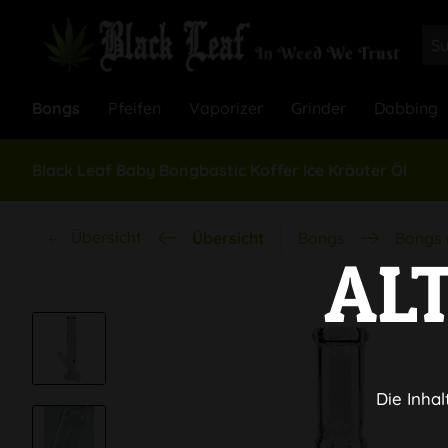
Bongs
Pfeifen
Vaporizer
Grinder
Dabbing
Black Leaf Baby Bongbastic Koffer Ice Kräuter Öl
Übersicht
Übersicht
Bongs
Bongs 
AL
Die Inhal