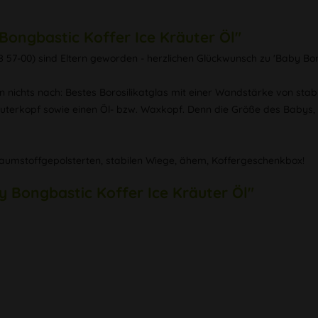
ongbastic Koffer Ice Kräuter Öl"
 18 57-00) sind Eltern geworden - herzlichen Glückwunsch zu 'Baby Bo
n nichts nach: Bestes Borosilikatglas mit einer Wandstärke von st
äuterkopf sowie einen Öl- bzw. Waxkopf. Denn die Größe des Babys,
chaumstoffgepolsterten, stabilen Wiege, ähem, Koffergeschenkbox!
y Bongbastic Koffer Ice Kräuter Öl"