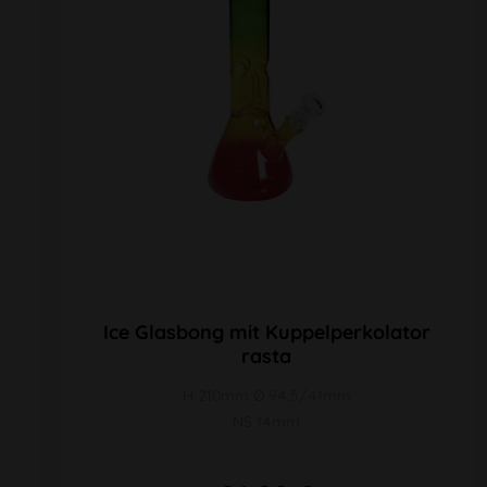
Ice Glasbong mit Kuppelperkolator
rasta
H 210mm Ø 94,5/41mm
NS 14mm