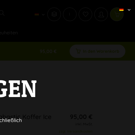
i
uheiten
95,00 €
In den Warenkorb
GEN
bastic Koffer Ice
95,00 €
chließlich
inkl. MwSt.
zzgl. Versandkosten