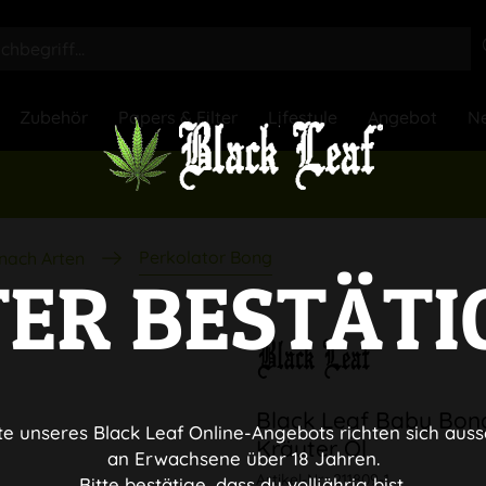
Zubehör
Papers & Filter
Lifestyle
Angebot
Ne
Perkolator Bong
nach Arten
TER BESTÄTI
Black Leaf Baby Bong
te unseres Black Leaf Online-Angebots richten sich auss
Kräuter Öl
an Erwachsene über 18 Jahren.
Artikel-Nr.:
211809-1
Bitte bestätige, dass du volljährig bist.