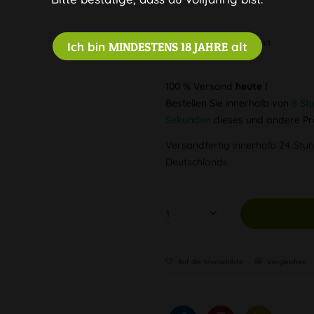
Diskreter Versand
Ich bin
MINDESTENS 18 JAHRE
alt
100 % Versand
heute !
Bestellen Sie innerhalb von
8 St
Sekunden
dieses und andere Pr
Versandfertig innerhalb 24 Stun
Deutschlands
Auf die Wunschliste
Vergleichen