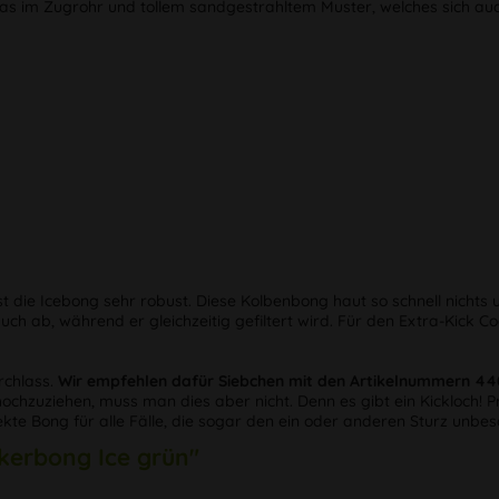
as im Zugrohr und tollem sandgestrahltem Muster, welches sich au
die Icebong sehr robust. Diese Kolbenbong haut so schnell nichts um
auch ab, während er gleichzeitig gefiltert wird. Für den Extra-Kic
rchlass.
Wir empfehlen dafür Siebchen mit den Artikelnummern 4
chzuziehen, muss man dies aber nicht. Denn es gibt ein Kickloch! Pr
e Bong für alle Fälle, die sogar den ein oder anderen Sturz unbe
kerbong Ice grün"