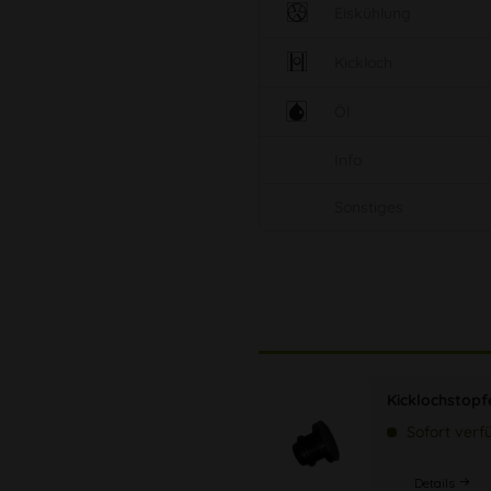
Eiskühlung
Kickloch
Öl
Info
Sonstiges
Kicklochstopf
Sofort verf
Details