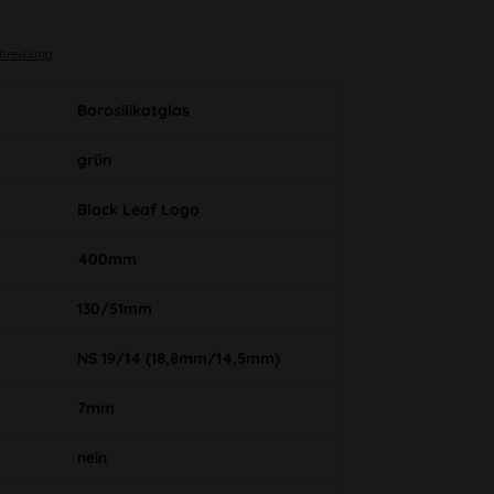
chreibung
Borosilikatglas
grün
Black Leaf Logo
400mm
130/51mm
NS 19/14 (18,8mm/14,5mm)
7mm
nein