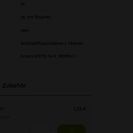
ja
ja, mit Stopfen
nein
Schlitzdiffusorchillum L 140mm
Ersatz ED712-14-1, 180910-1
Zubehör
en
1,25 €
ügbar