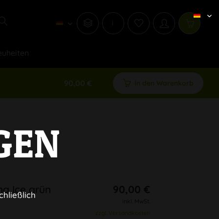
i
uheiten
90,00 €
In den Warenkorb
GEN
g Ice grün
90,00 €
chließlich
inkl. MwSt.
zzgl. Versandkosten