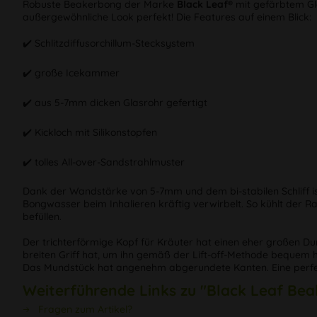
Robuste Beakerbong der Marke
Black Leaf®
mit gefärbtem Gl
außergewöhnliche Look perfekt! Die Features auf einem Blick:
✔️ Schlitzdiffusorchillum-Stecksystem
✔️ große Icekammer
✔️ aus 5-7mm dicken Glasrohr gefertigt
✔️ Kickloch mit Silikonstopfen
✔️ tolles All-over-Sandstrahlmuster
Dank der Wandstärke von 5-7mm und dem bi-stabilen Schliff ist 
Bongwasser beim Inhalieren kräftig verwirbelt. So kühlt der R
befüllen.
Der trichterförmige Kopf für Kräuter hat einen eher großen Du
breiten Griff hat, um ihn gemäß der Lift-off-Methode bequem ho
Das Mundstück hat angenehm abgerundete Kanten. Eine perfekt
Weiterführende Links zu "Black Leaf Bea
Fragen zum Artikel?