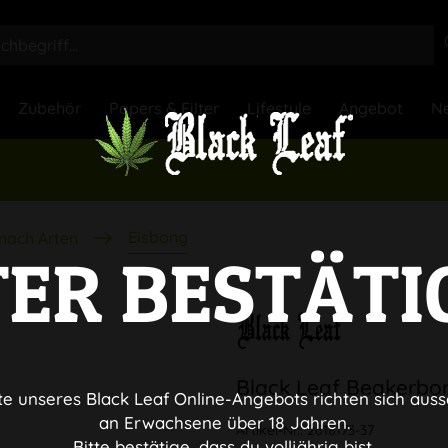
Zubehör
Papers & Filter
Lifestyle
Angebot
Ne
Eisbong
nach Arten
TER BESTÄTI
Black Leaf Beakerbon
te unseres Black Leaf Online-Angebots richten sich auss
an Erwachsene über 18 Jahren.
Artikel-Nr.:
2618173-37
Bitte bestätige, dass du volljährig bist.