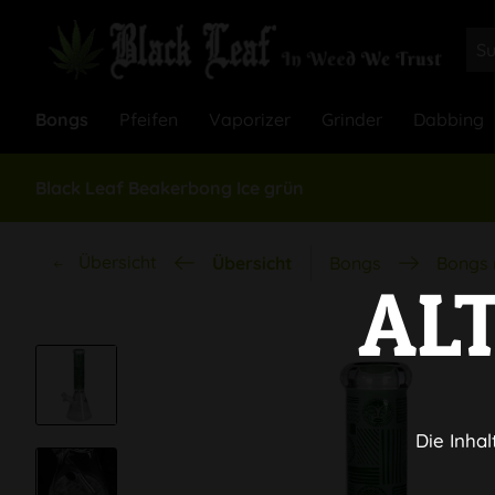
Bongs
Pfeifen
Vaporizer
Grinder
Dabbing
Black Leaf Beakerbong Ice grün
Übersicht
Übersicht
Bongs
Bongs 
AL
Die Inhal