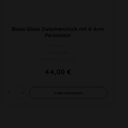
Blaze Glass Zwischenstück mit 8-Arm
Perkolator
H 220mm
inkl. Schliffe
Ø 65mm WS 5mm
44,00 €
In den
Warenkorb