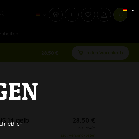
i
uheiten
28,50 €
In den Warenkorb
GEN
NS 14 gelb
28,50 €
chließlich
inkl. MwSt.
zzgl. Versandkosten