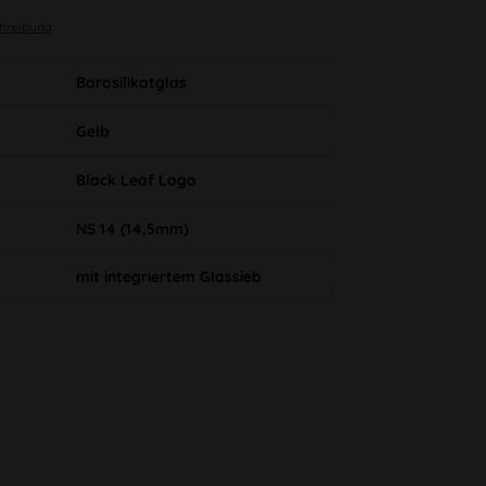
chreibung
Borosilikatglas
Gelb
Black Leaf Logo
NS 14 (14,5mm)
mit integriertem Glassieb