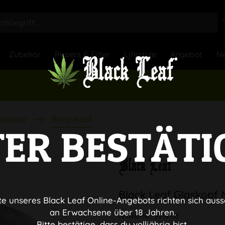
Zubehör
Papers & Filter
Lifestyle
Angebot
Ne
Bong Kopf
ubehör
TER BESTÄTI
Black Leaf Glaskopf 
te unseres Black Leaf Online-Angebots richten sich auss
an Erwachsene über 18 Jahren.
Artikel-Nr.:
9918103
Bitte bestätige, dass du volljährig bist.