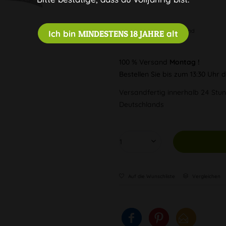
Diskreter Versand
Ich bin
MINDESTENS 18 JAHRE
alt
100 % Versand
Montag !
Bestellen Sie bis zum 13:30 Uhr
Versandfertig innerhalb 24 Stun
Deutschlands
Auf die Wunschliste
Vergleichen