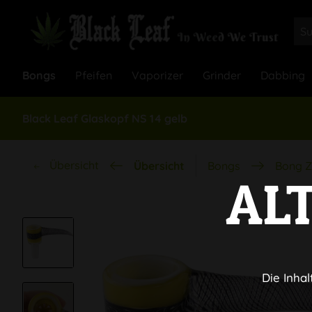
Bongs
Pfeifen
Vaporizer
Grinder
Dabbing
Black Leaf Glaskopf NS 14 gelb
Übersicht
Übersicht
Bongs
Bong Z
AL
Die Inhal