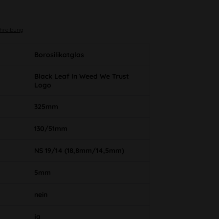
chreibung
Borosilikatglas
Black Leaf In Weed We Trust
Logo
325mm
130/51mm
NS 19/14 (18,8mm/14,5mm)
5mm
nein
ja