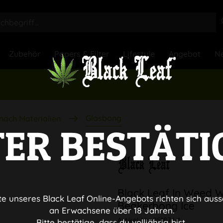
Zubehör
Papers & Filter
Lifestyle
Angebot
Ne
Glasbong
nach Materialien
TER BESTÄTI
Black Leaf In Weed W
te unseres Black Leaf Online-Angebots richten sich auss
Beakerbong Ice
an Erwachsene über 18 Jahren.
Artikel-Nr.:
251874-1
Bitte bestätige, dass du volljährig bist.