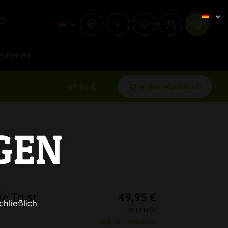
i
uheiten
49,95 €
In den Warenkorb
GEN
e Trust
49,95 €
chließlich
inkl. MwSt.
zzgl. Versandkosten