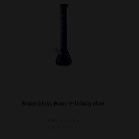
Blaze Glass Bong Erlkönig blau
H 450mm Ø 50mm
NS 19/14 WS 5mm