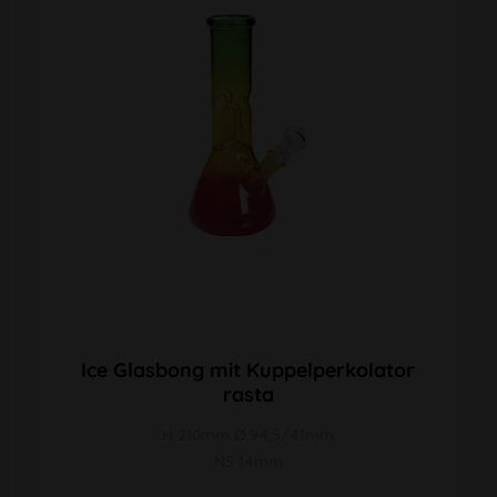
Ice Glasbong mit Kuppelperkolator
rasta
H 210mm Ø 94,5/41mm
NS 14mm