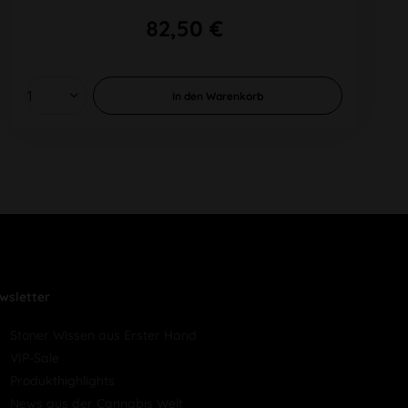
82,50 €
In den
Warenkorb
wsletter
Stoner Wissen aus Erster Hand
VIP-Sale
Produkthighlights
News aus der Cannabis Welt