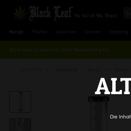
Bongs
Pfeifen
Vaporizer
Grinder
Dabbing
Black Leaf In Weed We Trust Beakerbong Ice
Übersicht
Übersicht
Bongs
Bongs 
AL
Die Inhal